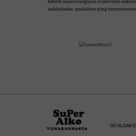
tohutu suures koguses erinevates rahvus
auhindades, medalites ning tunnustuste
OÜ ALDAR E