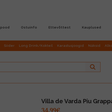
-pood
Ostuinfo
Ettevõttest
Kauplused
Siider
Long Drink/Kokteil
Karastusjoogid
Näksid
Alk
Villa de Varda Piu Grapp
34.99€