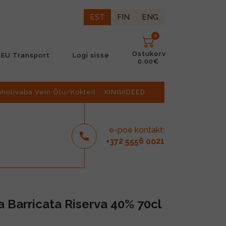
EST
FIN
ENG
0
Ostukorv
EU Transport
Logi sisse
0.00€
oholivaba Vein Õlu/Kokteil
KINGIIDEED
e-poe kontakt:
2
6
21
+37
555
00
a Barricata Riserva 40% 70cl