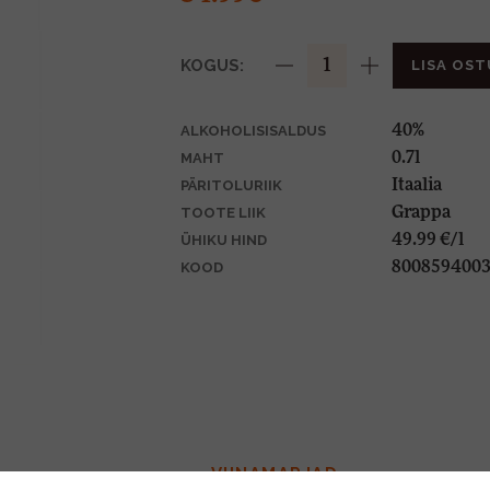
KOGUS:
LISA OST
40%
ALKOHOLISISALDUS
0.7l
MAHT
Itaalia
PÄRITOLURIIK
Grappa
TOOTE LIIK
49.99 €/l
ÜHIKU HIND
8008594003
KOOD
VIINAMARJAD