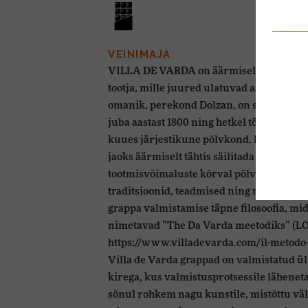
VEINIMAJA
VILLA DE VARDA on äärmiselt pika ja vä
tootja, mille juured ulatuvad aastasse 16
omanik, perekond Dolzan, on seal grappa
juba aastast 1800 ning hetkel töötab vein
kuues järjestikune põlvkond. Perefirma
jaoks äärmiselt tähtis säilitada moodsate
tootmisvõimaluste kõrval põlvest-põlve e
traditsioonid, teadmised ning mis kõige o
grappa valmistamise täpne filosoofia, mid
nimetavad ”The Da Varda meetodiks” (
https://www.villadevarda.com/il-metodo-
Villa de Varda grappad on valmistatud ü
kirega, kus valmistusprotsessile lähene
sõnul rohkem nagu kunstile, mistõttu vä