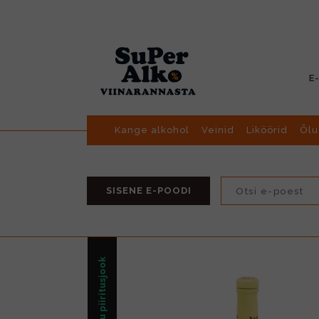
E
Kange alkohol
Veinid
Liköörid
Õlu
SISENE E-POODI
Muu piiritusjook