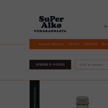
E
Kange alkohol
Veinid
Liköörid
Õlu
SISENE E-POODI
Karastusjook