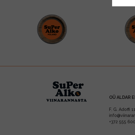
OÜ ALDAR E
F. G. Adoffi 
info@viinara
+372 555 60