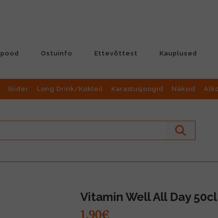
-pood
Ostuinfo
Ettevõttest
Kauplused
Siider
Long Drink/Kokteil
Karastusjoogid
Näksid
Alk
Vitamin Well All Day 50cl
1.90€