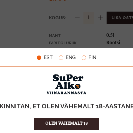
KOGUS:
LISA OST
0.5l
MAHT
Rootsi
PÄRITOLURIIK
Vitamiinijo
TOOTE LIIK
EST
ENG
FIN
0,10€
PANT
3.80 €/l
ÜHIKU HIND
7340222802
KOOD
12
KOGUS KASTIS
KINNITAN, ET OLEN VÄHEMALT 18-AASTAN
OLEN VÄHEMALT 18