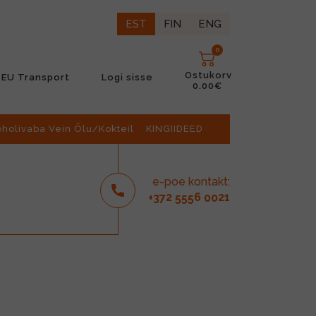
EST
FIN
ENG
0
Ostukorv
EU Transport
Logi sisse
0.00€
oholivaba Vein Õlu/Kokteil
KINGIIDEED
e-poe kontakt:
2
6
21
+37
555
00