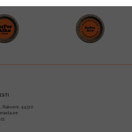
ESTI
11, Rakvere, 44310
nnasta.ee
021