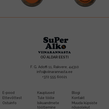
OÜ ALDAR EESTI
F. G. Adoffi 11, Rakvere, 44310
info@viinarannasta.ee
+372 555 60021
E-pood
Kauplused
Blogi
Ettevõttest
Tule tööle
Kontakt
Ostuinfo
Isikuandmete
Muuda küpsiste
töötlemine
nõusolekut