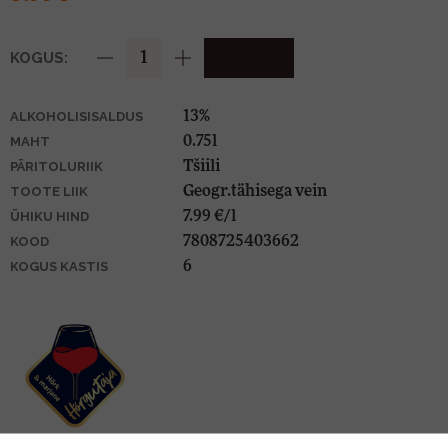
KOGUS:
13%
ALKOHOLISISALDUS
0.75l
MAHT
Tšiili
PÄRITOLURIIK
Geogr.tähisega vein
TOOTE LIIK
7.99 €/l
ÜHIKU HIND
7808725403662
KOOD
6
KOGUS KASTIS