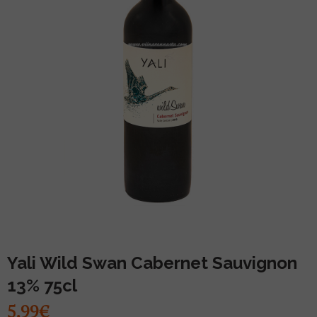
MUU PIIRITUSJOOK
GLÖGI
TEKIILA
HÕRGUTAJA
Yali Wild Swan Cabernet Sauvignon
13% 75cl
5.99€