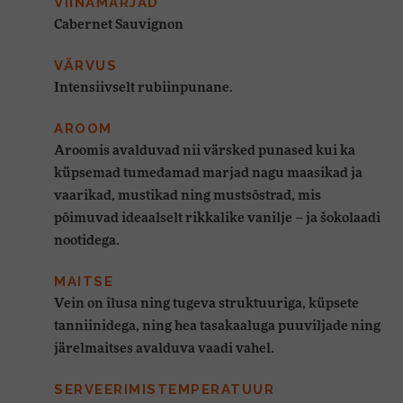
VIINAMARJAD
Cabernet Sauvignon
VÄRVUS
Intensiivselt rubiinpunane.
AROOM
Aroomis avalduvad nii värsked punased kui ka
küpsemad tumedamad marjad nagu maasikad ja
vaarikad, mustikad ning mustsõstrad, mis
põimuvad ideaalselt rikkalike vanilje – ja šokolaadi
nootidega.
MAITSE
Vein on ilusa ning tugeva struktuuriga, küpsete
tanniinidega, ning hea tasakaaluga puuviljade ning
järelmaitses avalduva vaadi vahel.
SERVEERIMISTEMPERATUUR