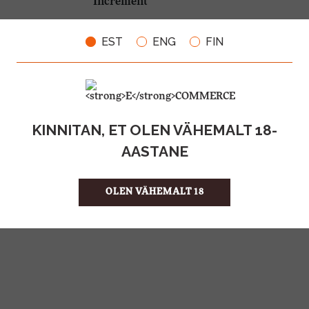
EST
ENG
FIN
30%
ALKOHOLISISALDUS
0.5l
MAHT
Poola
PÄRITOLURIIK
Liköör
TOOTE LIIK
17.00 €/l
ÜHIKU HIND
KINNITAN, ET OLEN VÄHEMALT 18-
5900343013680
KOOD
15
KOGUS KASTIS
AASTANE
OLEN VÄHEMALT 18