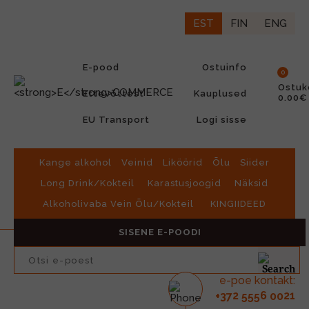
EST
FIN
ENG
E-pood
Ostuinfo
0
Ostuk
Ettevõttest
Kauplused
0.00€
EU Transport
Logi sisse
Kange alkohol
Veinid
Liköörid
Õlu
Siider
Long Drink/Kokteil
Karastusjoogid
Näksid
Alkoholivaba Vein Õlu/Kokteil
KINGIIDEED
SISENE E-POODI
e-poe kontakt:
2
6
21
+37
555
00