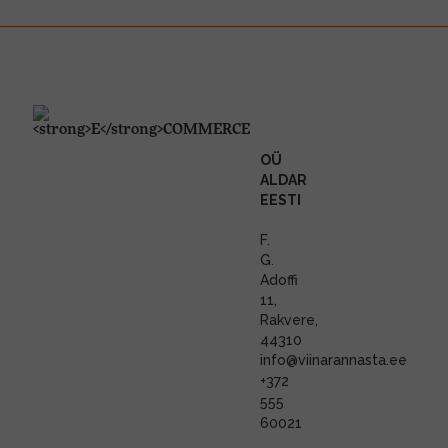
OÜ
ALDAR
EESTI
F.
G.
Adoffi
11,
Rakvere,
44310
info@viinarannasta.ee
+372
555
60021