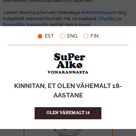
kliendilehes tekiila populaarsuse tagamaid!
Lehest leiad ka põnevaid tekiiladega
kokteiliretsepte
ning
hulgaliselt erinevaid tooteid, mis on saadaval
CityAlko ja
SuperAlko kaupluste
riiulitel ning
e-poes
.
EST
ENG
FIN
Mõnusat (salajast 😉) kevadeootust!
CityAlko kliendileht 2.–3.2022
https://issuu.com/aldar/docs/cityalko_02.2022_210x280_
KINNITAN, ET OLEN VÄHEMALT 18-
AASTANE
OLEN VÄHEMALT 18