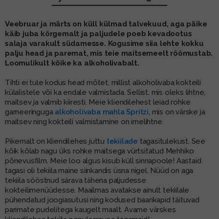
MUU PIIRITUSJOOK
GLÖGI
Veebruar ja märts on küll külmad talvekuud, aga päike
käib juba kõrgemalt ja paljudele poeb kevadootus
TEKIILA
HÕRGUTAJA
salaja varakult südamesse. Kogusime siia lehte kokku
palju head ja paremat, mis teie maitsemeelt rõõmustab.
Loomulikult kõike ka alkoholivabalt.
Tihti ei tule kodus head mõtet, millist alkoholivaba kokteili
külalistele või ka endale valmistada. Sellist, mis oleks lihtne,
maitsev ja valmib kiiresti. Meie kliendilehest leiad rohke
garneeringuga
alkoholivaba mahla Spritzi
, mis on värske ja
maitsev ning kokteili valmistamine on imelihtne.
Pikemalt on kliendilehes juttu
tekiilade
tagasitulekust. See
kõik kõlab nagu üks rohke maitsega vürtsitatud Mehhiko
põnevusfilm. Meie loo algus kisub küll sinnapoole! Aastaid
tagasi oli tekiila maine siinkandis üsna nigel. Nüüd on aga
tekiila sööstnud särava tähena paljudesse
kokteilimenüüdesse. Maailmas avatakse ainult tekiilale
pühendatud joogiasutusi ning kodused baarikapid täituvad
parimate pudelitega kaugelt maalt. Avame värskes