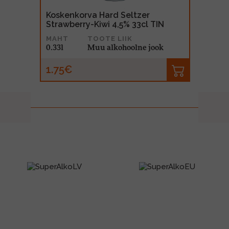
Seltzer
Masi Modello 
5% 33cl TIN
300cl BIB
IIK
MAHT
TOO
hoolne jook
3l
Vei
29.99€
prev
next