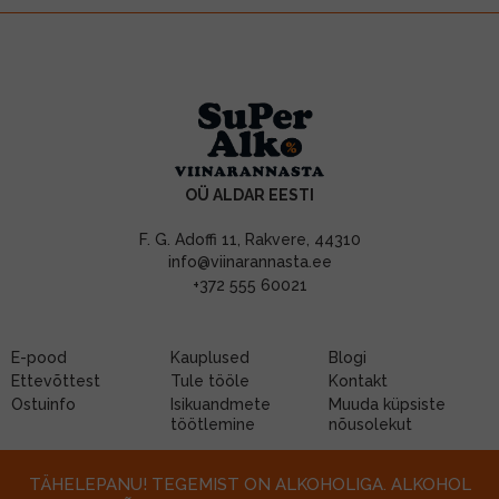
OÜ ALDAR EESTI
F. G. Adoffi 11, Rakvere, 44310
info@viinarannasta.ee
+372 555 60021
E-pood
Kauplused
Blogi
Ettevõttest
Tule tööle
Kontakt
Ostuinfo
Isikuandmete
Muuda küpsiste
töötlemine
nõusolekut
TÄHELEPANU! TEGEMIST ON ALKOHOLIGA. ALKOHOL