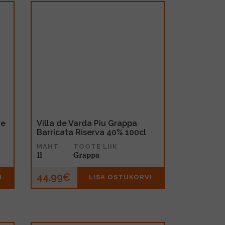
ke
Villa de Varda Piu Grappa
Barricata Riserva 40% 100cl
MAHT
TOOTE LIIK
1l
Grappa
44.99€
I
LISA OSTUKORVI