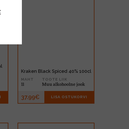
E
l
Kraken Black Spiced 40% 100cl
MAHT
TOOTE LIIK
1l
Muu alkohoolne jook
37.99€
I
LISA OSTUKORVI