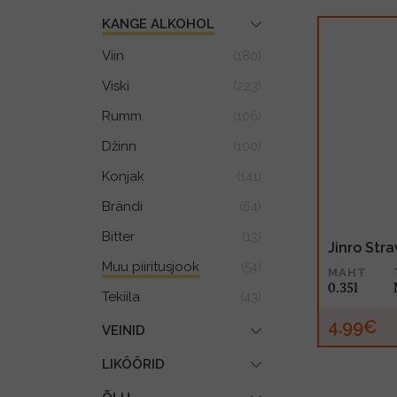
KANGE ALKOHOL
Viin
(180)
Viski
(223)
Rumm
(106)
Džinn
(100)
Konjak
(141)
Brändi
(64)
Bitter
(13)
Jinro Str
Muu piiritusjook
(54)
MAHT
0.35l
Tekiila
(43)
4.99€
VEINID
LIKÖÖRID