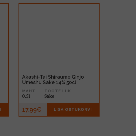
Akashi-Tai Shiraume Ginjo
Umeshu Sake 14% 50cl
MAHT
TOOTE LIIK
0.5l
Sake
17.99€
I
LISA OSTUKORVI