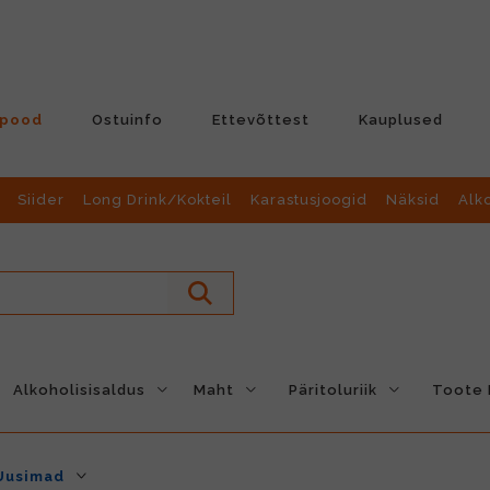
-pood
Ostuinfo
Ettevõttest
Kauplused
Siider
Long Drink/Kokteil
Karastusjoogid
Näksid
Alk
Alkoholisisaldus
Maht
Päritoluriik
Toote L
Uusimad