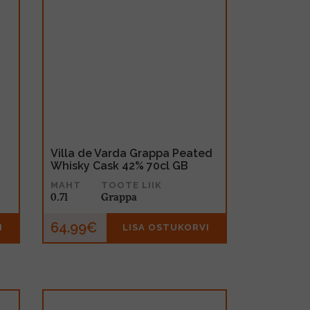
Villa de Varda Grappa Peated
Whisky Cask 42% 70cl GB
MAHT
TOOTE LIIK
0.7l
Grappa
64.99€
I
LISA OSTUKORVI