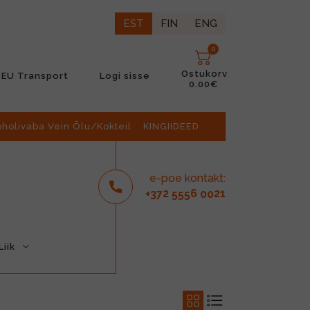
EST
FIN
ENG
0
Ostukorv
EU Transport
Logi sisse
0.00€
oholivaba Vein Õlu/Kokteil
KINGIIDEED
e-poe kontakt:
2
6
21
+37
555
00
iik