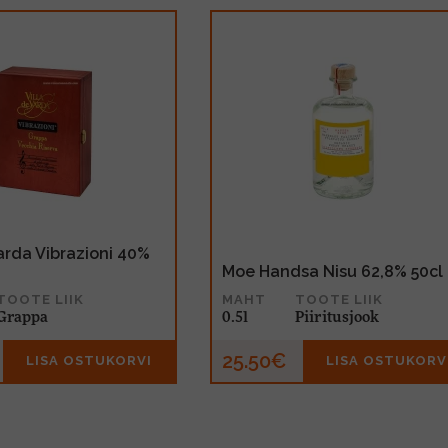
Varda Vibrazioni 40%
Moe Handsa Nisu 62,8% 50cl
TOOTE LIIK
MAHT
TOOTE LIIK
Grappa
0.5l
Piiritusjook
€
25.50€
LISA OSTUKORVI
LISA OSTUKORV