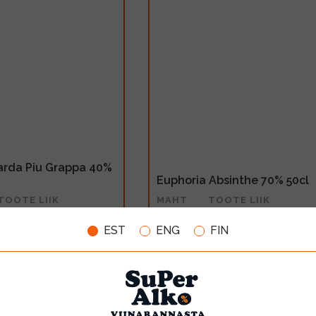
Varda Piu Grappa 40%
Euphoria Absinthe 70% 50cl
TOOTE LIIK
MAHT
TOOTE LIIK
Grappa
0.5l
Muu alkohoolne jook
EST
ENG
FIN
35.50€
LISA OSTUKORVI
LISA OSTUKORV