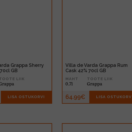
Varda Grappa Sherry
Villa de Varda Grappa Rum
70cl GB
Cask 42% 70cl GB
TOOTE LIIK
MAHT
TOOTE LIIK
Grappa
0.7l
Grappa
64.99€
LISA OSTUKORVI
LISA OSTUKORV