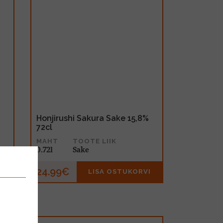
Honjirushi Sakura Sake 15,8%
72cl
MAHT
TOOTE LIIK
0.72l
Sake
24.99€
I
LISA OSTUKORVI