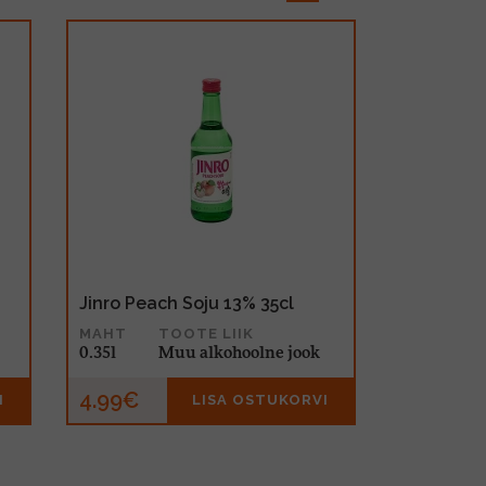
Jinro Peach Soju 13% 35cl
MAHT
TOOTE LIIK
0.35l
Muu alkohoolne jook
4.99€
I
LISA OSTUKORVI