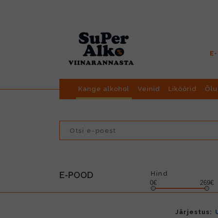
E
Kange alkohol
Veinid
Liköörid
Õlu
E-POOD
Hind
0€
269€
Järjestus: