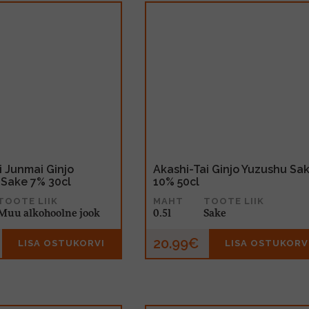
i Junmai Ginjo
Akashi-Tai Ginjo Yuzushu Sa
 Sake 7% 30cl
10% 50cl
TOOTE LIIK
MAHT
TOOTE LIIK
Muu alkohoolne jook
0.5l
Sake
20.99€
LISA OSTUKORVI
LISA OSTUKORV