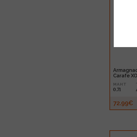
Armagnac
Carafe XO
MAHT
0.7l
72.99€