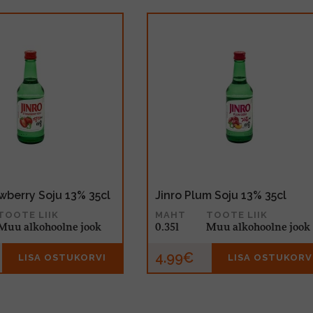
awberry Soju 13% 35cl
Jinro Plum Soju 13% 35cl
TOOTE LIIK
MAHT
TOOTE LIIK
Muu alkohoolne jook
0.35l
Muu alkohoolne jook
4.99€
LISA OSTUKORVI
LISA OSTUKORV