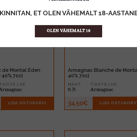
KINNITAN, ET OLEN VÄHEMALT 18-AASTAN
OLEN VÄHEMALT 18
 de Montal Eden
Armagnac Blanche de Monta
 40% 70cl
40% 70cl
TOOTE LIIK
MAHT
TOOTE LIIK
Armagnac
0.7l
Armagnac
34.50€
LISA OSTUKORVI
LISA OSTUKORV