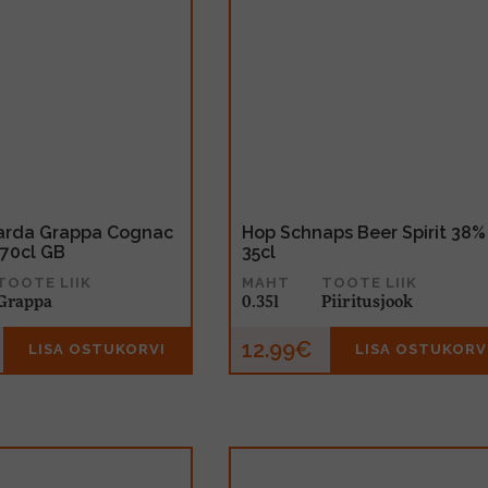
Varda Grappa Cognac
Hop Schnaps Beer Spirit 38%
70cl GB
35cl
TOOTE LIIK
MAHT
TOOTE LIIK
Grappa
0.35l
Piiritusjook
12.99€
LISA OSTUKORVI
LISA OSTUKORV