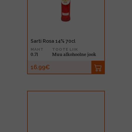
MUU PIIRITUSJOOK
GLÖGI
TEKIILA
HÕRGUTAJA
Sarti Rosa 14% 70cl
MAHT
TOOTE LIIK
0.7l
Muu alkohoolne jook
16.99€