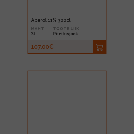
Aperol 11% 300cl
MAHT
TOOTE LIIK
3l
Piiritusjook
107.00€