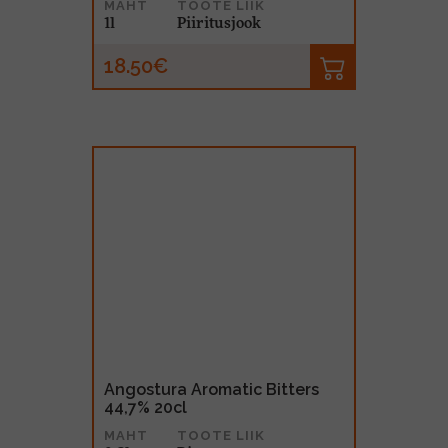
MAHT
TOOTE LIIK
1l
Piiritusjook
18.50€
Angostura Aromatic Bitters
44,7% 20cl
MAHT
TOOTE LIIK