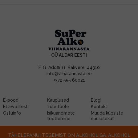
OÜ ALDAR EESTI
F. G. Adoffi 11, Rakvere, 44310
info@viinarannasta.ee
+372 555 60021
E-pood
Kauplused
Blogi
Ettevõttest
Tule tööle
Kontakt
Ostuinfo
Isikuandmete
Muuda küpsiste
töötlemine
nõusolekut
TÄHELEPANU! TEGEMIST ON ALKOHOLIGA. ALKOHOL