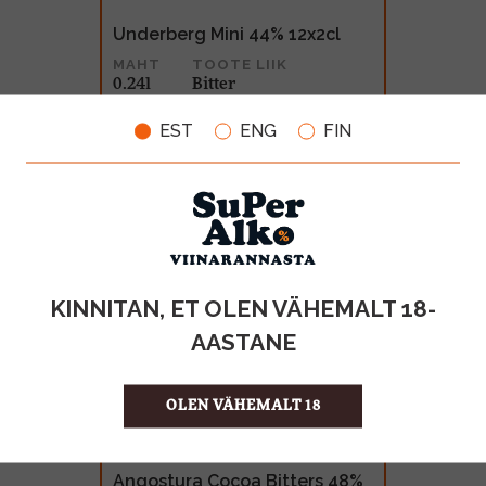
Underberg Mini 44% 12x2cl
MAHT
TOOTE LIIK
0.24l
Bitter
19.20€
EST
ENG
FIN
KINNITAN, ET OLEN VÄHEMALT 18-
AASTANE
OLEN VÄHEMALT 18
Angostura Cocoa Bitters 48%