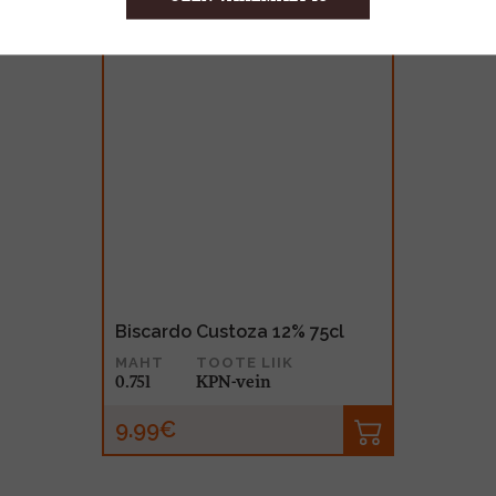
Biscardo Custoza 12% 75cl
MAHT
TOOTE LIIK
0.75l
KPN-vein
9.99€