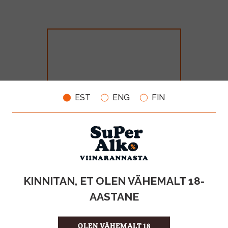
EST
ENG
FIN
Blue Dragon Goldmuskateller
Burgenland 12% 75cl
MAHT
TOOTE LIIK
KINNITAN, ET OLEN VÄHEMALT 18-
0.75l
KPN-vein
AASTANE
8.99€
OLEN VÄHEMALT 18