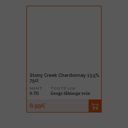
Stony Creek Chardonnay 13,5%
75cl
MAHT
TOOTE LIIK
0.75l
Geogr.tähisega vein
6.99€