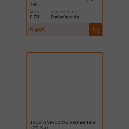
75cl
MAHT
TOOTE LIIK
0.75l
Poolvahuvein
6.99€
Tagaro Verdazzo Vermentino
12% 75cl