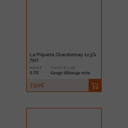
La Piqueta Chardonnay 12,5%
75cl
MAHT
TOOTE LIIK
0.75l
Geogr.tähisega vein
7.50€