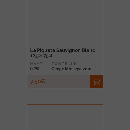
La Piqueta Sauvignon Blanc
12,5% 75cl
MAHT
TOOTE LIIK
0.75l
Geogr.tähisega vein
7.50€