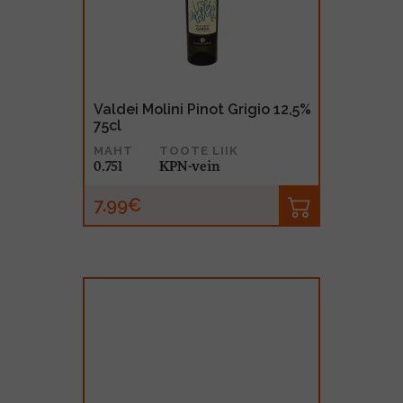
MUU PIIRITUSJOOK
GLÖGI
TEKIILA
HÕRGUTAJA
Valdei Molini Pinot Grigio 12,5%
75cl
MAHT
TOOTE LIIK
0.75l
KPN-vein
7.99€