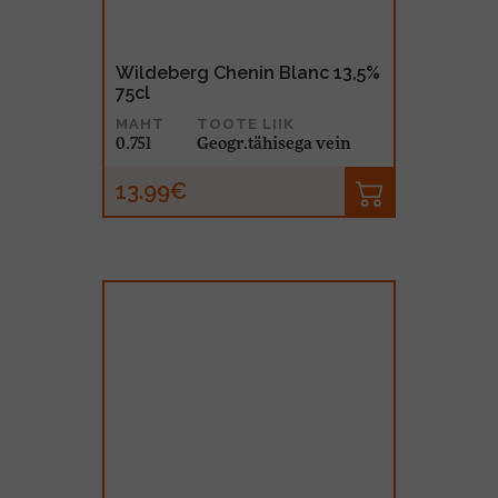
Wildeberg Chenin Blanc 13,5%
75cl
MAHT
TOOTE LIIK
0.75l
Geogr.tähisega vein
13.99€