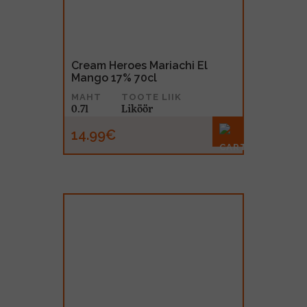
Cream Heroes Mariachi El
Mango 17% 70cl
MAHT
TOOTE LIIK
0.7l
Liköör
14.99€