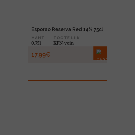
Esporao Reserva Red 14% 75cl
MAHT
TOOTE LIIK
0.75l
KPN-vein
17.99€