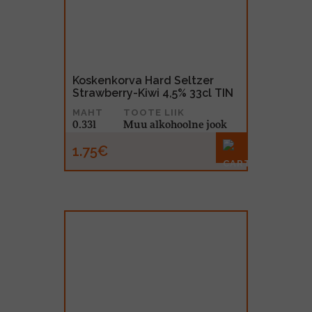
MUU PIIRITUSJOOK
GLÖGI
TEKIILA
HÕRGUTAJA
Koskenkorva Hard Seltzer
Strawberry-Kiwi 4,5% 33cl TIN
MAHT
TOOTE LIIK
0.33l
Muu alkohoolne jook
1.75€