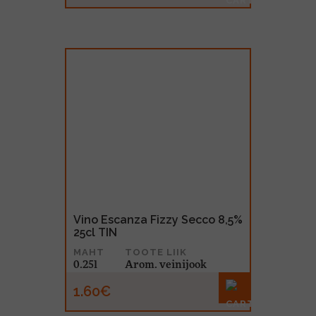
Vino Escanza Fizzy Secco 8,5%
25cl TIN
MAHT
TOOTE LIIK
0.25l
Arom. veinijook
1.60€