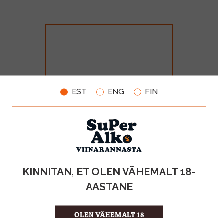
EST
ENG
FIN
Bonaparte Cognac 40% 70cl
MAHT
TOOTE LIIK
KINNITAN, ET OLEN VÄHEMALT 18-
0.7l
Cognac
AASTANE
28.99€
OLEN VÄHEMALT 18