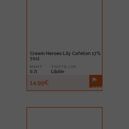
Cream Heroes Lily Cafeton 17%
70cl
MAHT
TOOTE LIIK
0.7l
Liköör
14.99€