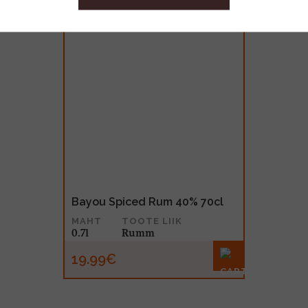
Bayou Spiced Rum 40% 70cl
MAHT
TOOTE LIIK
0.7l
Rumm
19.99€