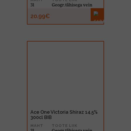
3l
Geogr.tähisega vein
20.99€
Ace One Victoria Shiraz 14,5%
300cl BIB
MAHT
TOOTE LIIK
3l
Geogr.tähisega vein