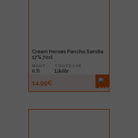
Cream Heroes Pancho Sandia
17% 70cl
MAHT
TOOTE LIIK
0.7l
Liköör
14.99€