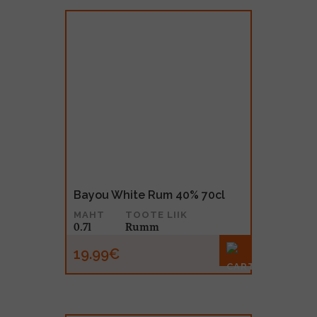
Bayou White Rum 40% 70cl
MAHT
TOOTE LIIK
0.7l
Rumm
19.99€