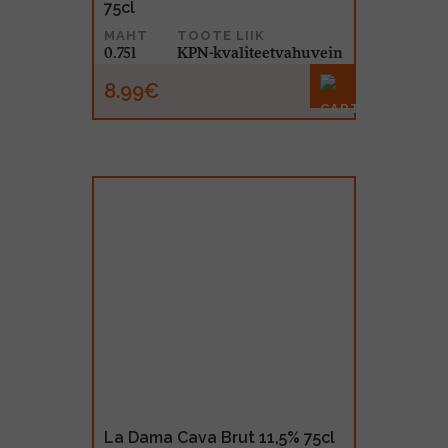
75cl
MAHT
TOOTE LIIK
0.75l
KPN-kvaliteetvahuvein
8.99€
La Dama Cava Brut 11,5% 75cl