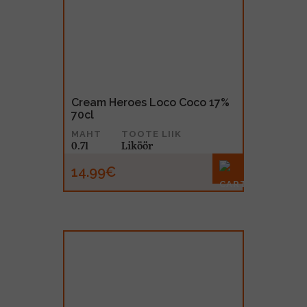
Cream Heroes Loco Coco 17%
70cl
MAHT
TOOTE LIIK
0.7l
Liköör
14.99€