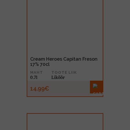
Cream Heroes Capitan Freson
17% 70cl
MAHT
TOOTE LIIK
0.7l
Liköör
14.99€