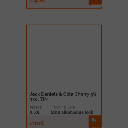
2.40€
Jack Daniels & Cola Cherry 5%
33cl TIN
MAHT
TOOTE LIIK
0.33l
Muu alkohoolne jook
2.10€