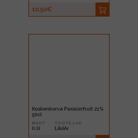
10.50€
Koskenkorva Passionfruit 21%
50cl
MAHT
TOOTE LIIK
0.5l
Liköör