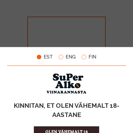
EST
ENG
FIN
Koch Kirsi 21% 50cl
MAHT
TOOTE LIIK
KINNITAN, ET OLEN VÄHEMALT 18-
0.5l
Liköör
AASTANE
4.99€
OLEN VÄHEMALT 18