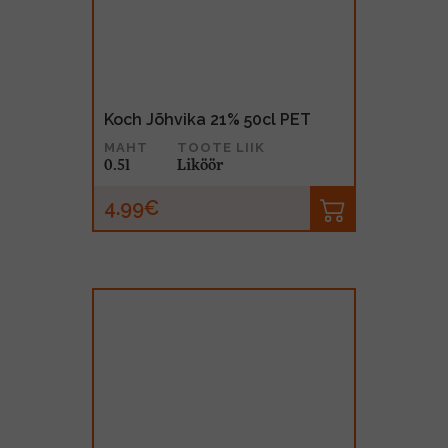
Koch Jõhvika 21% 50cl PET
MAHT
TOOTE LIIK
0.5l
Liköör
4.99€