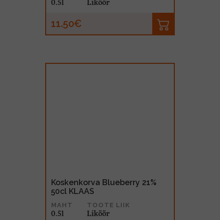
0.5l
Liköör
11.50€
Koskenkorva Blueberry 21%
50cl KLAAS
MAHT
TOOTE LIIK
0.5l
Liköör