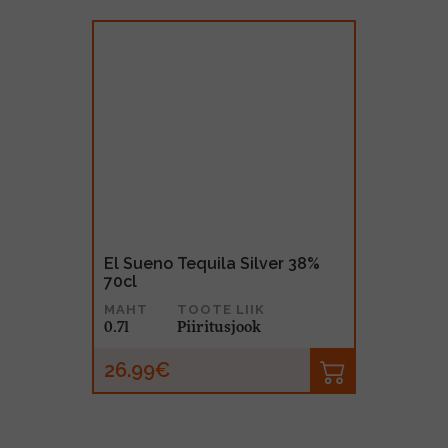
El Sueno Tequila Silver 38%
70cl
MAHT
TOOTE LIIK
0.7l
Piiritusjook
26.99€