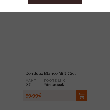
Don Julio Blanco 38% 70cl
MAHT
TOOTE LIIK
0.7l
Piiritusjook
59.99€