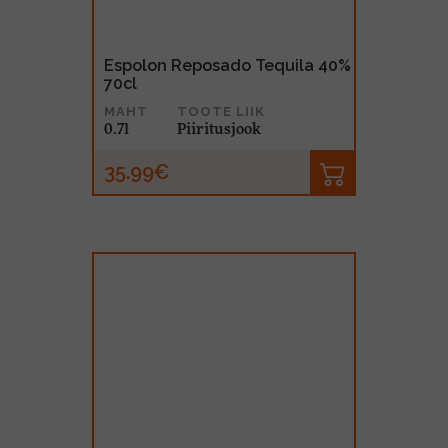
Espolon Reposado Tequila 40%
70cl
MAHT
TOOTE LIIK
0.7l
Piiritusjook
35.99€