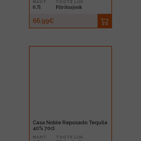
MAHT
TOOTE LIIK
0.7l
Piiritusjook
66.99€
Casa Noble Reposado Tequila
40% 70cl
MAHT
TOOTE LIIK