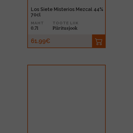
Los Siete Misterios Mezcal 44%
70cl
MAHT
TOOTE LIIK
0.7l
Piiritusjook
61.99€