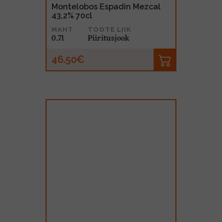
Montelobos Espadin Mezcal
43,2% 70cl
MAHT
TOOTE LIIK
0.7l
Piiritusjook
46.50€