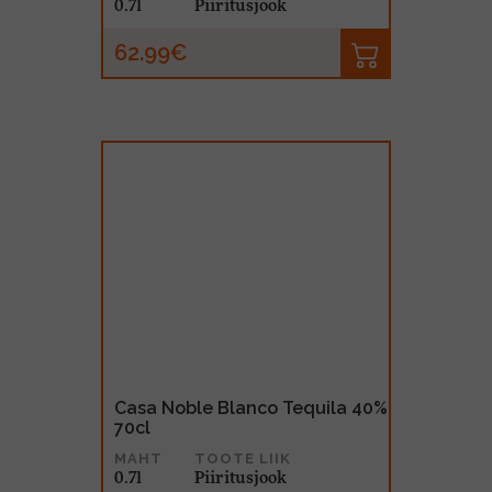
0.7l
Piiritusjook
62.99€
Casa Noble Blanco Tequila 40%
70cl
MAHT
TOOTE LIIK
0.7l
Piiritusjook