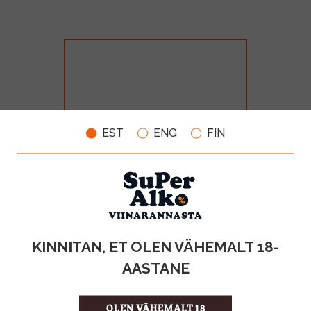
EST
ENG
FIN
Don Julio Reposado 38% 70cl
GB
MAHT
TOOTE LIIK
KINNITAN, ET OLEN VÄHEMALT 18-
0.7l
Piiritusjook
AASTANE
74.99€
OLEN VÄHEMALT 18