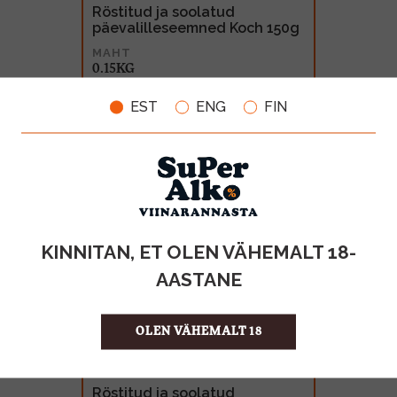
Röstitud ja soolatud
päevalilleseemned Koch 150g
MAHT
0.15KG
0.99€
EST
ENG
FIN
KINNITAN, ET OLEN VÄHEMALT 18-
AASTANE
OLEN VÄHEMALT 18
Röstitud ja soolatud