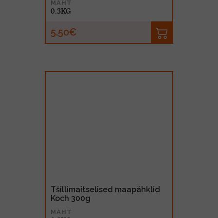
MAHT
0.3KG
5.50€
Tšillimaitselised maapähklid
Koch 300g
MAHT