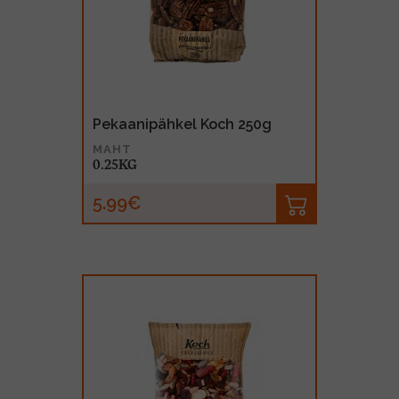
MUU PIIRITUSJOOK
GLÖGI
TEKIILA
HÕRGUTAJA
Pekaanipähkel Koch 250g
MAHT
0.25KG
5.99€