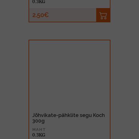
0.3KG
2.50€
Jõhvikate-pähklite segu Koch
300g
MAHT
0.3KG