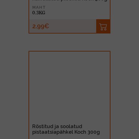
MAHT
0.3KG
2.99€
Röstitud ja soolatud
pistaatsiapähkel Koch 300g