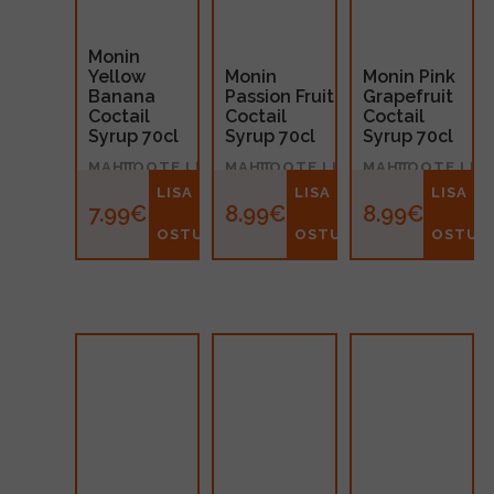
Monin
Yellow
Monin
Monin Pink
Banana
Passion Fruit
Grapefruit
Coctail
Coctail
Coctail
Syrup 70cl
Syrup 70cl
Syrup 70cl
MAHT
TOOTE LIIK
MAHT
TOOTE LIIK
MAHT
TOOTE LIIK
0.7l
Siirup
0.7l
Siirup
0.7l
Siirup
LISA
LISA
LISA
7.99€
8.99€
8.99€
OSTUKORVI
OSTUKORVI
OSTUK