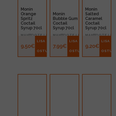
Monin
Monin
Orange
Monin
Salted
Spritz
Bubble Gum
Caramel
Coctail
Coctail
Coctail
Syrup 70cl
Syrup 70cl
Syrup 70cl
MAHT
TOOTE LIIK
MAHT
TOOTE LIIK
MAHT
TOOTE LIIK
0.7l
Siirup
0.7l
Siirup
0.7l
Siirup
LISA
LISA
LISA
9.50€
7.99€
9.20€
OSTUKORVI
OSTUKORVI
OSTUK