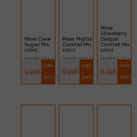
Mixer
Strawberry
Mixer Cane
Mixer Mojitoi
Daiquiri
Sugari Mix
Cocktail Mix
Cocktail Mix
100cl
100cl
100cl
MAHT
TOOTE LIIK
MAHT
TOOTE LIIK
MAHT
TOOTE LIIK
1l
Siirup
1l
kokteilipõhi
1l
kokteilipõhi
LISA
LISA
LISA
5.99€
6.99€
6.99€
OSTUKORVI
OSTUKORVI
OSTUK