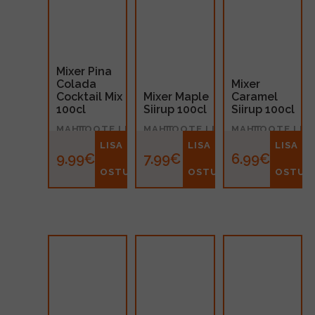
Mixer Pina
Colada
Mixer
Cocktail Mix
Mixer Maple
Caramel
100cl
Siirup 100cl
Siirup 100cl
MAHT
TOOTE LIIK
MAHT
TOOTE LIIK
MAHT
TOOTE LIIK
1l
kokteilipõhi
1l
Siirup
1l
Siirup
LISA
LISA
LISA
9.99€
7.99€
6.99€
OSTUKORVI
OSTUKORVI
OSTUK