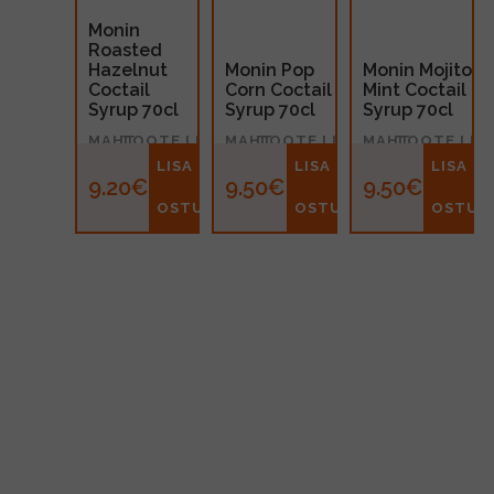
Monin
Roasted
Hazelnut
Monin Pop
Monin Mojito
Coctail
Corn Coctail
Mint Coctail
Syrup 70cl
Syrup 70cl
Syrup 70cl
MAHT
TOOTE LIIK
MAHT
TOOTE LIIK
MAHT
TOOTE LIIK
0.7l
Siirup
0.7l
Siirup
0.7l
Siirup
LISA
LISA
LISA
9.20€
9.50€
9.50€
OSTUKORVI
OSTUKORVI
OSTUK