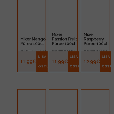
Mixer
Mixer
Mixer Mango
Passion Fruit
Raspberry
Püree 100cl
Püree 100cl
Püree 100cl
MAHT
TOOTE LIIK
MAHT
TOOTE LIIK
MAHT
TOOTE LIIK
1l
Püree
1l
Püree
1l
Püree
LISA
LISA
LISA
11.99€
11.99€
12.99€
OSTUKORVI
OSTUKORVI
OSTU