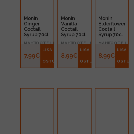
Monin
Monin
Monin
Ginger
Vanilla
Elderflower
Coctail
Coctail
Coctail
Syrup 70cl
Syrup 70cl
Syrup 70cl
MAHT
TOOTE LIIK
MAHT
TOOTE LIIK
MAHT
TOOTE LIIK
0.7l
Siirup
0.7l
Siirup
0.7l
Siirup
LISA
LISA
LISA
7.99€
8.99€
8.99€
OSTUKORVI
OSTUKORVI
OSTUK