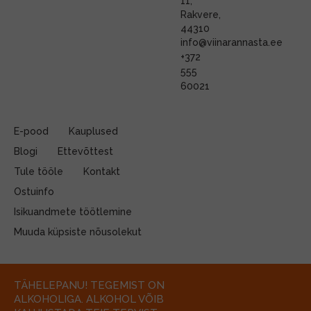
11,
Rakvere,
44310
info@viinarannasta.ee
+372
555
60021
E-pood
Kauplused
Blogi
Ettevõttest
Tule tööle
Kontakt
Ostuinfo
Isikuandmete töötlemine
Muuda küpsiste nõusolekut
TÄHELEPANU! TEGEMIST ON
ALKOHOLIGA. ALKOHOL VÕIB