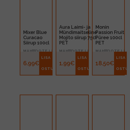
Aura Laimi- ja
Monin
Mixer Blue
Mündimaitseline
Passion Fruit
Curacao
Mojito siirup 75cl
Püree 100cl
Siirup 100cl
PET
PET
MAHT
TOOTE LIIK
MAHT
TOOTE LIIK
MAHT
TOOTE LIIK
1l
Siirup
0.75l
Siirup
1l
Siirup
LISA
LISA
LISA
6.99€
1.99€
18.50€
OSTUKORVI
OSTUKORVI
OSTU