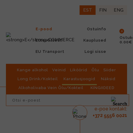
EST
FIN
ENG
E-pood
Ostuinfo
0
Ostuk
Ettevõttest
Kauplused
0.00€
EU Transport
Logi sisse
Kange alkohol
Veinid
Liköörid
Õlu
Siider
Long Drink/Kokteil
Karastusjoogid
Näksid
Alkoholivaba Vein Õlu/Kokteil
KINGIIDEED
e-poe kontakt:
2
6
21
+37
555
00