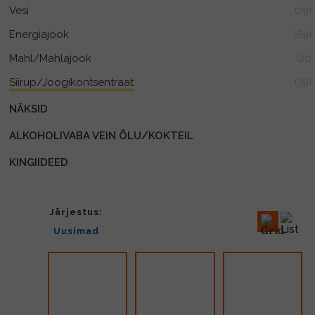
Vesi
(29)
Energiajook
(69)
Mahl/Mahlajook
(21)
Siirup/Joogikontsentraat
(39)
NÄKSID
ALKOHOLIVABA VEIN ÕLU/KOKTEIL
KINGIIDEED
Järjestus: