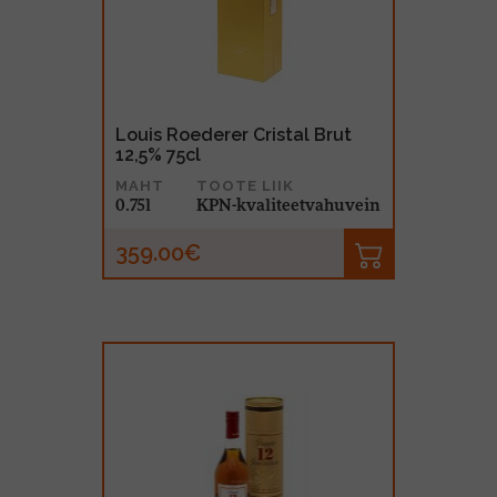
MUU PIIRITUSJOOK
GLÖGI
TEKIILA
HÕRGUTAJA
Louis Roederer Cristal Brut
12,5% 75cl
MAHT
TOOTE LIIK
0.75l
KPN-kvaliteetvahuvein
359.00€