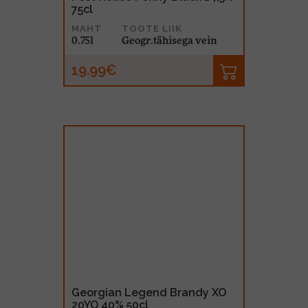
75cl
MAHT
TOOTE LIIK
0.75l
Geogr.tähisega vein
19.99€
Georgian Legend Brandy XO
20YO 40% 50cl