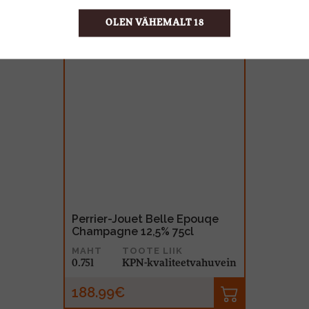
OLEN VÄHEMALT 18
Perrier-Jouet Belle Epouqe
Champagne 12,5% 75cl
MAHT
TOOTE LIIK
0.75l
KPN-kvaliteetvahuvein
188.99€