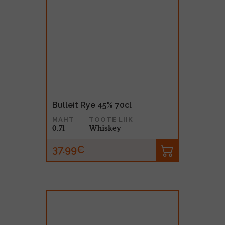
Bulleit Rye 45% 70cl
MAHT
TOOTE LIIK
0.7l
Whiskey
37.99€