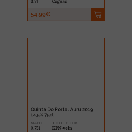
0.7l
Cognac
54.99€
Quinta Do Portal Auru 2019
14,5% 75cl
MAHT
TOOTE LIIK
0.75l
KPN-vein