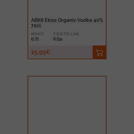
ABK6 Ekiss Organic Vodka 40%
70cl
MAHT
TOOTE LIIK
0.7l
Viin
25.99€