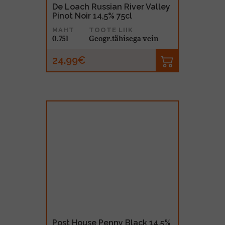
De Loach Russian River Valley
Pinot Noir 14,5% 75cl
MAHT
TOOTE LIIK
0.75l
Geogr.tähisega vein
24.99€
Post House Penny Black 14,5%