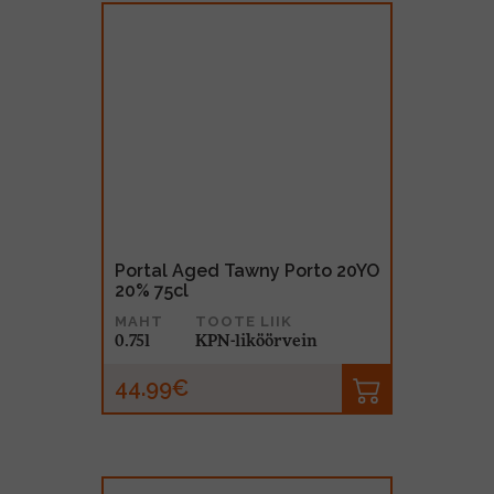
Portal Aged Tawny Porto 20YO
20% 75cl
MAHT
TOOTE LIIK
0.75l
KPN-liköörvein
44.99€