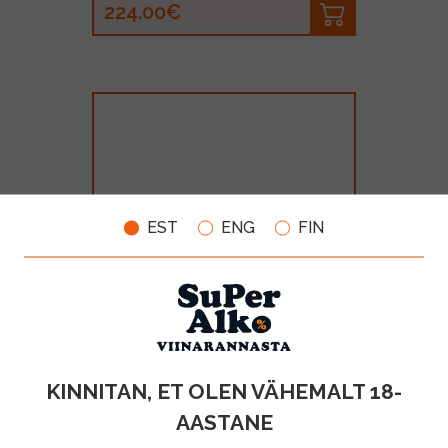
224.00€
EST
ENG
FIN
Reviseur Single Estate Cognac
VSOP 40% 70cl+klaasid GB
MAHT
TOOTE LIIK
KINNITAN, ET OLEN VÄHEMALT 18-
0.7l
Cognac
AASTANE
56.99€