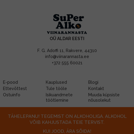
OÜ ALDAR EESTI
F. G. Adoffi 11, Rakvere, 44310
info@viinarannasta.ee
+372 555 60021
E-pood
Kauplused
Blogi
Ettevõttest
Tule tööle
Kontakt
Ostuinfo
Isikuandmete
Muuda küpsiste
töötlemine
nõusolekut
TÄHELEPANU! TEGEMIST ON ALKOHOLIGA. ALKOHOL
VÕIB KAHJUSTADA TEIE TERVIST.
KUI JOOD, ÄRA SÕIDA!