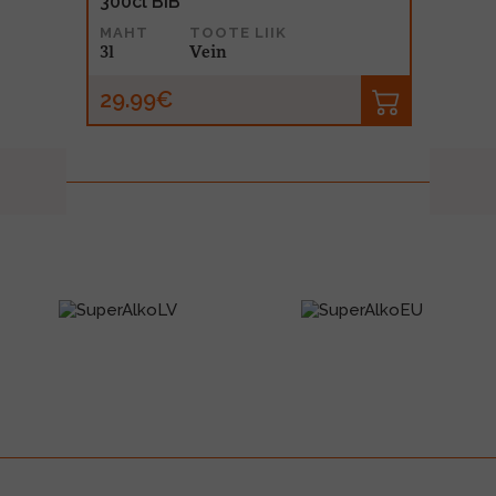
300cl BIB
MAHT
TOOTE LIIK
3l
Vein
29.99€
prev
next