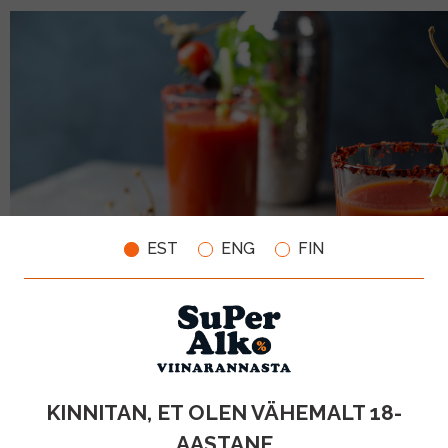
EST
ENG
FIN
KINNITAN, ET OLEN VÄHEMALT 18-
AASTANE
Bloody Mary sündis Pariisis Harry’s New York baaris