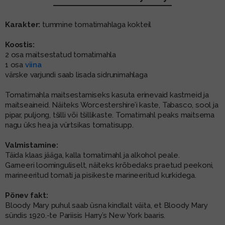
MUU PIIRITUSJOOK
GLÖGI
Karakter:
tummine tomatimahlaga kokteil
TEKIILA
HÕRGUTAJA
Koostis:
2 osa maitsestatud tomatimahla
1 osa
viina
värske varjundi saab lisada sidrunimahlaga
Tomatimahla maitsestamiseks kasuta erinevaid kastmeid ja
maitseaineid. Näiteks Worcestershire’i kaste, Tabasco, sool ja
pipar, puljong, tšilli või tšillikaste. Tomatimahl peaks maitsema
nagu üks hea ja vürtsikas tomatisupp.
Valmistamine:
Täida klaas jääga, kalla tomatimahl ja alkohol peale.
Garneeri loominguliselt, näiteks krõbedaks praetud peekoni,
marineeritud tomati ja pisikeste marineeritud kurkidega.
Põnev fakt:
Bloody Mary puhul saab üsna kindlalt väita, et Bloody Mary
sündis 1920.-te Pariisis Harry’s New York baaris.