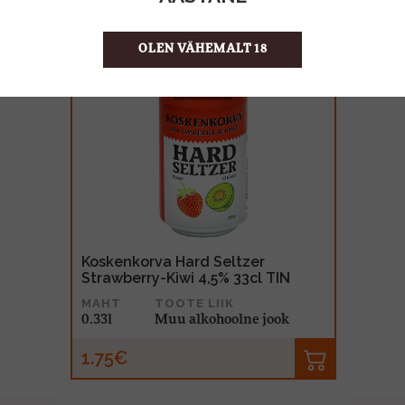
OLEN VÄHEMALT 18
Masi Modello Trevenezie Rosso 12%
300cl BIB
MAHT
TOOTE LIIK
3l
Vein
29.99€