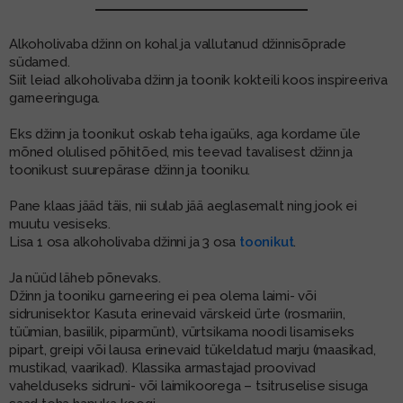
MUU PIIRITUSJOOK
GLÖGI
Alkoholivaba džinn on kohal ja vallutanud džinnisõprade
südamed.
TEKIILA
HÕRGUTAJA
Siit leiad alkoholivaba džinn ja toonik kokteili koos inspireeriva
garneeringuga.
Eks džinn ja toonikut oskab teha igaüks, aga kordame üle
mõned olulised põhitõed, mis teevad tavalisest džinn ja
toonikust suurepärase džinn ja tooniku.
Pane klaas jääd täis, nii sulab jää aeglasemalt ning jook ei
muutu vesiseks.
Lisa 1 osa alkoholivaba džinni ja 3 osa
toonikut
.
Ja nüüd läheb põnevaks.
Džinn ja tooniku garneering ei pea olema laimi- või
sidrunisektor. Kasuta erinevaid värskeid ürte (rosmariin,
tüümian, basiilik, piparmünt), vürtsikama noodi lisamiseks
pipart, greipi või lausa erinevaid tükeldatud marju (maasikad,
mustikad, vaarikad). Klassika armastajad proovivad
vahelduseks sidruni- või laimikoorega – tsitruselise sisuga