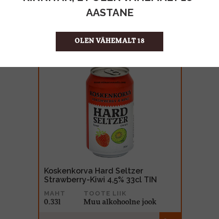
AASTANE
Null G&T koos inspireeriva garneeringuga
OLEN VÄHEMALT 18
Koskenkorva Hard Seltzer
Strawberry-Kiwi 4,5% 33cl TIN
MAHT
TOOTE LIIK
0.33l
Muu alkohoolne jook