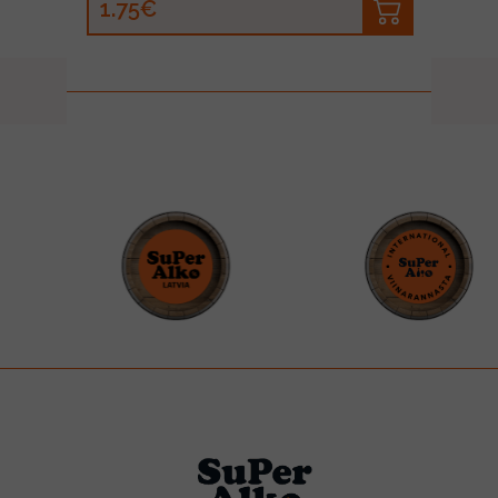
1.75€
prev
next