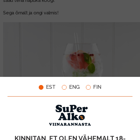
saad teha hapuka koogi.
Sega õrnalt ja ongi valmis!
EST
ENG
FIN
KINNITAN, ET OLEN VÄHEMALT 18-