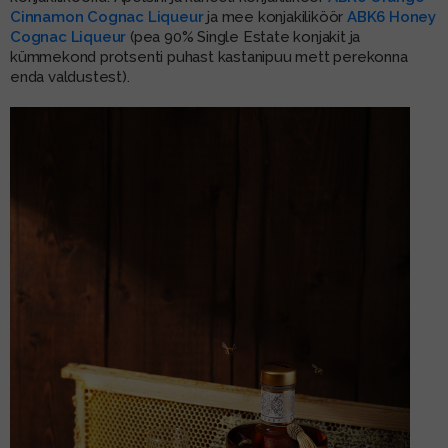
Cinnamon Cognac Liqueur
ja mee konjakiliköör
ABK6 Honey
Cognac Liqueur
(pea 90% Single Estate konjakit ja
kümmekond protsenti puhast kastanipuu mett perekonna
enda valdustest).