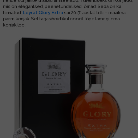
nende konjakite tiraažid limiteeritud. Tulemuseks on konjakid,
mis on elegantsed, peenetundelised, õrnad. Seda on ka
hinnatud.
Leyrat Glory Extra
sai 2017. aastal tiitli – maailma
parim konjak. Sel tagasihoidlikul noodil lõpetamegi oma
konjakiloo.