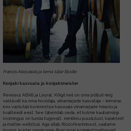
Francis Abecassis ja tema tütar Elodie
Konjaki kasvuala ja konjakimeister
Reviseur, ABK6 ja Leyrat. Kõigil neil on oma põllud ning
vastavalt ka oma hooldaja, viinamarjade kasvataja – inimene,
kes vastutab konkreetse kasvuala viinamarjade heaolu ja
kvaliteedi eest. See tähendab seda, et kolme kaubamärgi
loomingus on tunda tugevalt… inimlikku puudutust, karakterit
ja maitse-eelistusi. Aga aitab filosofeerimisest, vaatame
hoopis, kuidas perekonna Abecassis konjakid maitsevad.