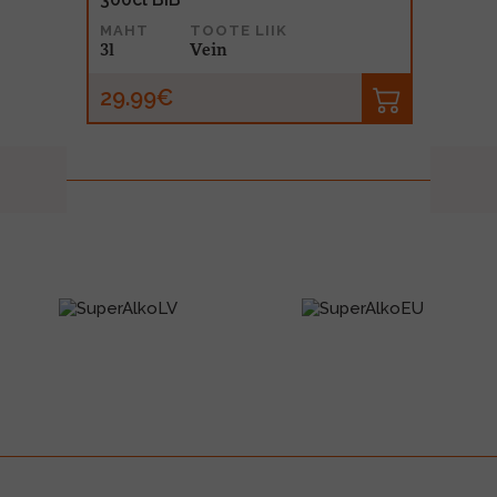
MAHT
TOOTE LIIK
3l
Vein
29.99€
prev
next