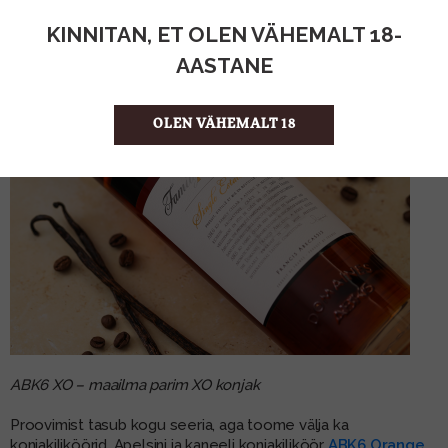
KINNITAN, ET OLEN VÄHEMALT 18-
AASTANE
OLEN VÄHEMALT 18
ABK6 XO – maailma parim XO konjak
Proovimist tasub kogu seeria, aga toome välja ka
konjakiliköörid. Apelsini ja kaneeli konjakiliköör
ABK6 Orange