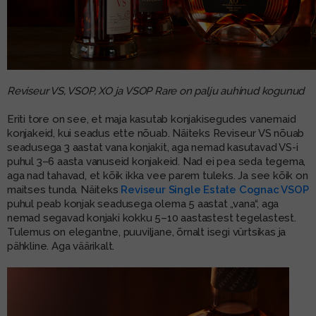
Reviseur VS, VSOP, XO ja VSOP Rare on palju auhinud kogunud
Eriti tore on see, et maja kasutab konjakisegudes vanemaid
konjakeid, kui seadus ette nõuab. Näiteks Reviseur VS nõuab
seadusega 3 aastat vana konjakit, aga nemad kasutavad VS-i
puhul 3–6 aasta vanuseid konjakeid. Nad ei pea seda tegema,
aga nad tahavad, et kõik ikka vee parem tuleks. Ja see kõik on
maitses tunda. Näiteks
Reviseur Single Estate Cognac VSOP
puhul peab konjak seadusega olema 5 aastat „vana“, aga
nemad segavad konjaki kokku 5–10 aastastest tegelastest.
Tulemus on elegantne, puuviljane, õrnalt isegi vürtsikas ja
pähkline. Aga väärikalt.