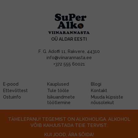
OÜ ALDAR EESTI
F. G. Adoffi 11, Rakvere, 44310
info@viinarannasta.ee
+372 555 60021
E-pood
Kauplused
Blogi
Ettevõttest
Tule tööle
Kontakt
Ostuinfo
Isikuandmete
Muuda küpsiste
töötlemine
nõusolekut
TÄHELEPANU! TEGEMIST ON ALKOHOLIGA. ALKOHOL
VÕIB KAHJUSTADA TEIE TERVIST.
KUI JOOD, ÄRA SÕIDA!