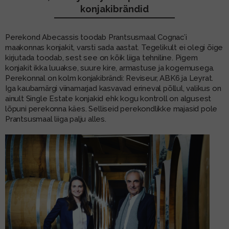
konjakibrändid
MUU PIIRITUSJOOK
GLÖGI
Perekond Abecassis toodab Prantsusmaal Cognac’i
TEKIILA
HÕRGUTAJA
maakonnas konjakit, varsti sada aastat. Tegelikult ei olegi õige
kirjutada toodab, sest see on kõik liiga tehniline. Pigem
konjakit ikka luuakse, suure kire, armastuse ja kogemusega.
Perekonnal on kolm konjakibrändi: Reviseur, ABK6 ja Leyrat.
Iga kaubamärgi viinamarjad kasvavad erineval põllul, valikus on
ainult Single Estate konjakid ehk kogu kontroll on algusest
lõpuni perekonna käes. Selliseid perekondlikke majasid pole
Prantsusmaal liiga palju alles.