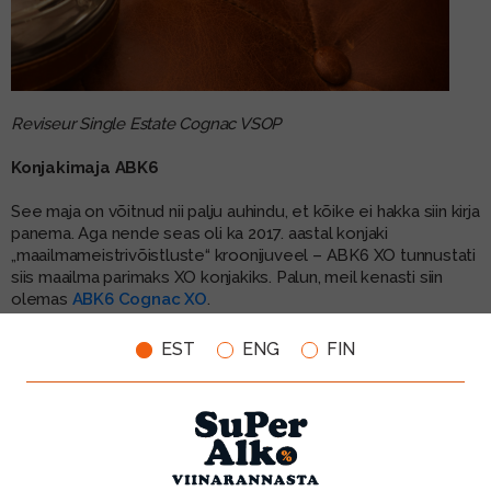
Reviseur Single Estate Cognac VSOP
Konjakimaja ABK6
See maja on võitnud nii palju auhindu, et kõike ei hakka siin kirja
panema. Aga nende seas oli ka 2017. aastal konjaki
„maailmameistrivõistluste“ kroonijuveel – ABK6 XO tunnustati
siis maailma parimaks XO konjakiks. Palun, meil kenasti siin
olemas
ABK6 Cognac XO
.
EST
ENG
FIN