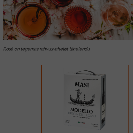
Rosé on tegemas rahvusvahelist tähelendu