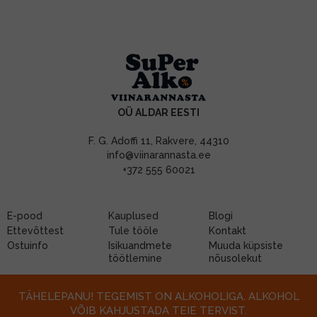
OÜ ALDAR EESTI
F. G. Adoffi 11, Rakvere, 44310
info@viinarannasta.ee
+372 555 60021
E-pood
Kauplused
Blogi
Ettevõttest
Tule tööle
Kontakt
Ostuinfo
Isikuandmete
Muuda küpsiste
töötlemine
nõusolekut
TÄHELEPANU! TEGEMIST ON ALKOHOLIGA. ALKOHOL
VÕIB KAHJUSTADA TEIE TERVIST.