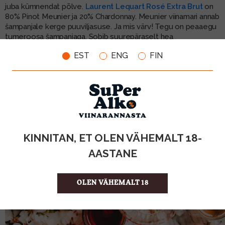
juba kümnendat põlve.
Laurent Lequart Rosé Extra Brut
on
80% Pinot Meunier ja 20% Chardonnay. Meunier viinamari annab
šampanjale kerge puuviljasuse. Ja mis värv! Tegu on peaaegu
tumeroosa šampanjaga. Sobib suurepäraselt hea
seltskonnaga. Ja hind? Vaadake kahe eelmise lõigu viimast
EST
ENG
FIN
mõtet, see kehtib ka Laurent Lequart’i puhul.
Ilusat roosakat suve!
KINNITAN, ET OLEN VÄHEMALT 18-
AASTANE
OLEN VÄHEMALT 18