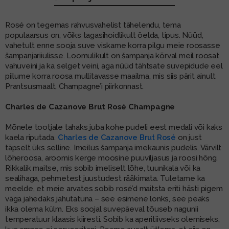
MUU PIIRITUSJOOK
GLÖGI
Rosé on tegemas rahvusvahelist tähelendu, tema
populaarsus on, võiks tagasihoidlikult öelda, tipus. Nüüd,
TEKIILA
HÕRGUTAJA
vahetult enne sooja suve viskame korra pilgu meie roosasse
šampanjariiulisse. Loomulikult on šampanja kõrval meil roosat
vahuveini ja ka selget veini, aga nüüd tähtsate suvepidude eel
piilume korra roosa mullitavasse maailma, mis siis pärit ainult
Prantsusmaalt, Champagne’i piirkonnast.
Charles de Cazanove Brut Rosé Champagne
Mõnele tootjale tahaks juba kohe pudeli eest medali või kaks
kaela riputada.
Charles de Cazanove Brut Rosé
on just
täpselt üks selline. Imeilus šampanja imekaunis pudelis. Värvilt
lõheroosa, aroomis kerge moosine puuviljasus ja roosi hõng.
Rikkalik maitse, mis sobib imeliselt lõhe, tuunikala või ka
sealihaga, pehmetest juustudest rääkimata. Tuletame ka
meelde, et meie arvates sobib rosé’d maitsta eriti hästi pigem
väga jahedaks jahutatuna – see esimene lonks, see peaks
ikka olema külm. Eks soojal suvepäeval tõuseb nagunii
temperatuur klaasis kiiresti. Sobib ka aperitiivseks olemiseks,