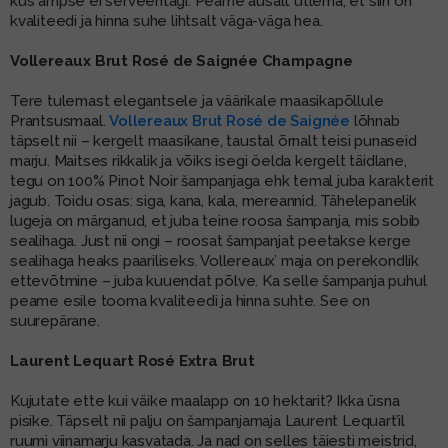
kus ampse ei serveeritagi. Peame ausalt ütlema, et siin on
kvaliteedi ja hinna suhe lihtsalt väga-väga hea.
Vollereaux Brut Rosé de Saignée Champagne
Tere tulemast elegantsele ja väärikale maasikapõllule
Prantsusmaal.
Vollereaux Brut Rosé de Saignée
lõhnab
täpselt nii – kergelt maasikane, taustal õrnalt teisi punaseid
marju. Maitses rikkalik ja võiks isegi öelda kergelt täidlane,
tegu on 100% Pinot Noir šampanjaga ehk temal juba karakterit
jagub. Toidu osas: siga, kana, kala, mereannid. Tähelepanelik
lugeja on märganud, et juba teine roosa šampanja, mis sobib
sealihaga. Just nii ongi – roosat šampanjat peetakse kerge
sealihaga heaks paariliseks. Vollereaux’ maja on perekondlik
ettevõtmine – juba kuuendat põlve. Ka selle šampanja puhul
peame esile tooma kvaliteedi ja hinna suhte. See on
suurepärane.
Laurent Lequart Rosé Extra Brut
Kujutate ette kui väike maalapp on 10 hektarit? Ikka üsna
pisike. Täpselt nii palju on šampanjamaja Laurent Lequart’il
ruumi viinamarju kasvatada. Ja nad on selles täiesti meistrid,