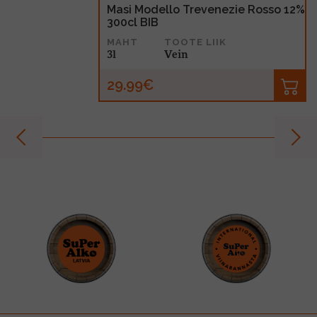
Masi Modello Trevenezie Rosso 12%
300cl BIB
MAHT
TOOTE LIIK
3l
Vein
29.99€
prev
next