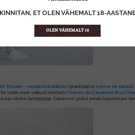
KINNITAN, ET OLEN VÄHEMALT 18-AASTAN
OLEN VÄHEMALT 18
Kir Royale
–
mustasõstralikööri
(prantslastel
crème de cassis
)
e’ile sobib meie valikust imehästi
Charles de Cazanove Brut Ch
va ja värske šampanjaga. Cazanove’i puhul annab lisaväärtuse šam