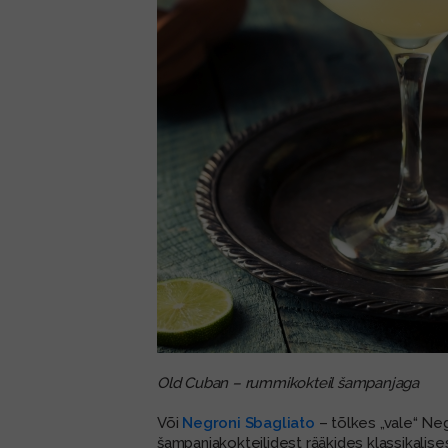
Old Cuban – rummikokteil šampanjaga
Või
Negroni Sbagliato
– tõlkes „vale“ Ne
šampanjakokteilidest rääkides klassikalise