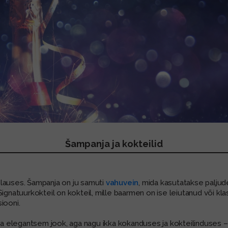
Šampanja ja kokteilid
lauses. Šampanja on ju samuti
vahuvein
, mida kasutatakse paljud
Signatuurkokteil on kokteil, mille baarmen on ise leiutanud või k
iooni.
 elegantsem jook, aga nagu ikka kokanduses ja kokteilinduses –