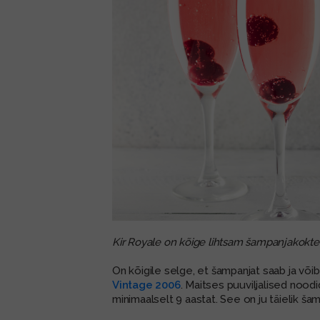
Kir Royale on kõige lihtsam šampanjakoktei
On kõigile selge, et šampanjat saab ja või
Vintage 2006
. Maitses puuviljalised nood
minimaalselt 9 aastat. See on ju täielik ša