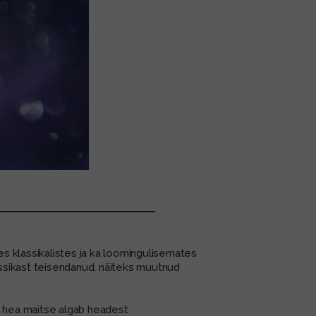
es klassikalistes ja ka loomingulisemates
lassikast teisendanud, näiteks muutnud
 hea maitse algab headest