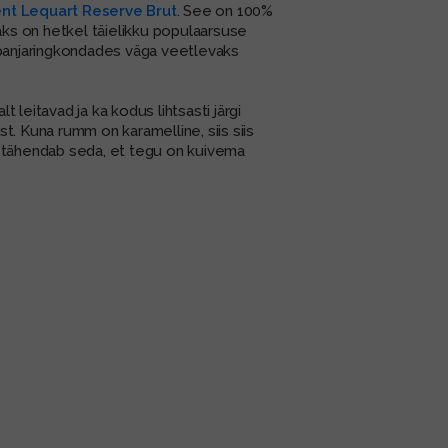
t Lequart Reserve Brut
. See on 100%
jaks on hetkel täielikku populaarsuse
ampanjaringkondades väga veetlevaks
leitavad ja ka kodus lihtsasti järgi
ist. Kuna rumm on karamelline, siis siis
il tähendab seda, et tegu on kuivema