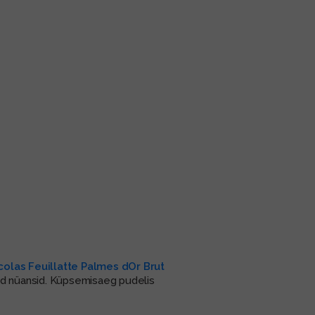
colas Feuillatte Palmes dOr Brut
sed nüansid. Küpsemisaeg pudelis