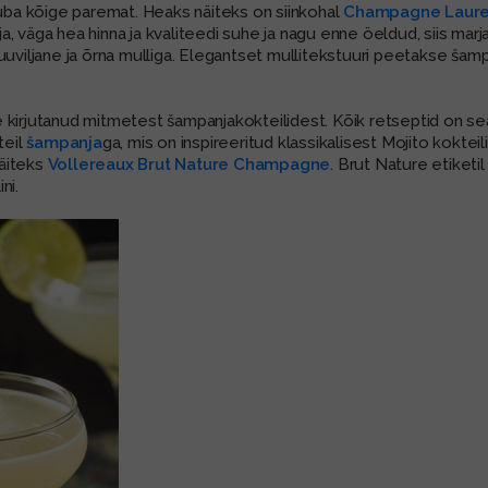
juba kõige paremat. Heaks näiteks on siinkohal
Champagne Lauren
, väga hea hinna ja kvaliteedi suhe ja nagu enne öeldud, siis mar
puuviljane ja õrna mulliga. Elegantset mullitekstuuri peetakse š
kirjutanud mitmetest šampanjakokteilidest. Kõik retseptid on sealt 
teil
šampanja
ga, mis on inspireeritud klassikalisest Mojito kokteil
äiteks
Vollereaux Brut Nature Champagne
. Brut Nature etiket
ni.