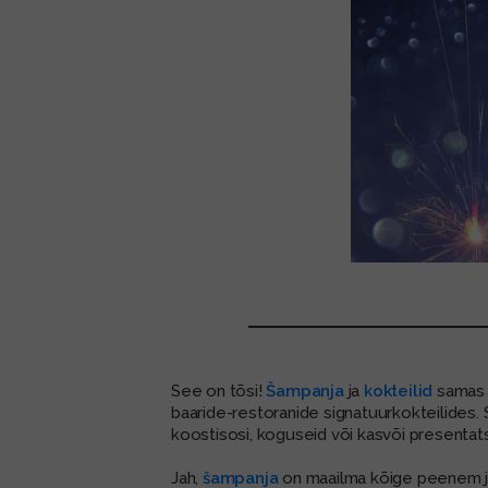
See on tõsi!
Šampanja
ja
kokteilid
samas 
baaride-restoranide signatuurkokteilides. 
koostisosi, koguseid või kasvõi presentats
Jah,
šampanja
on maailma kõige peenem ja