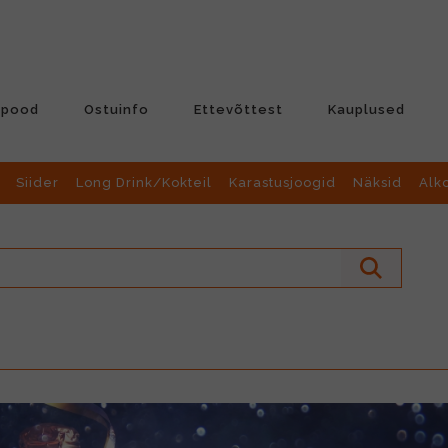
-pood
Ostuinfo
Ettevõttest
Kauplused
Siider
Long Drink/Kokteil
Karastusjoogid
Näksid
Alk