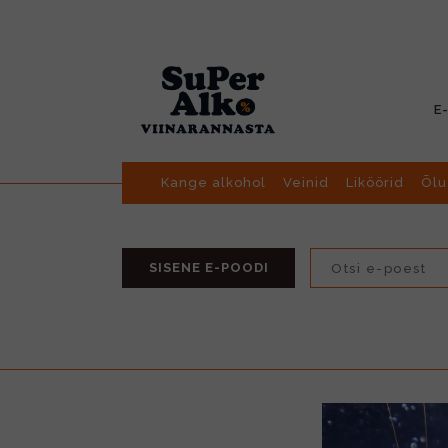
E
Kange alkohol
Veinid
Liköörid
Õlu
SISENE E-POODI