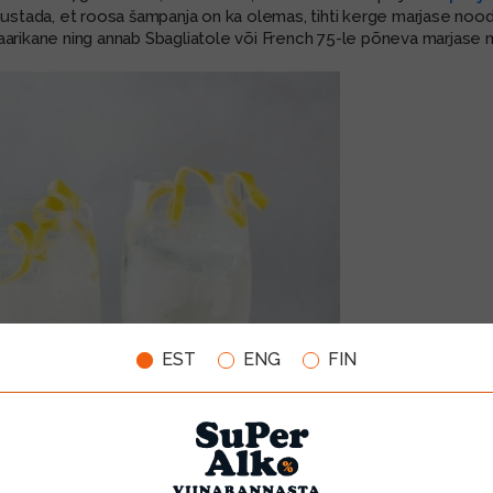
 unustada, et roosa šampanja on ka olemas, tihti kerge marjase noo
aarikane ning annab Sbagliatole või French 75-le põneva marjase n
EST
ENG
FIN