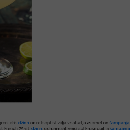
groni ehk
džinn
on retseptist välja visatud ja asemel on
šampanja
st French 75-st:
džinn
, sidrunimahl, veidi suhkrusiirupit ja
šampanja