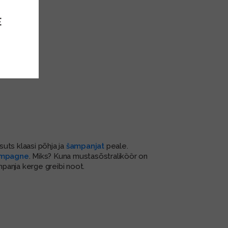
E
 suts klaasi põhja ja
šampanjat
peale.
ampagne
. Miks? Kuna mustasõstraliköör on
panja kerge greibi noot.