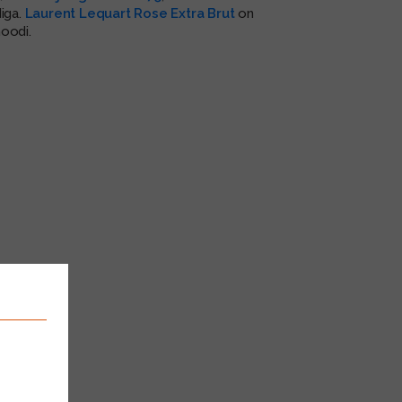
diga.
Laurent Lequart Rose Extra Brut
on
oodi.