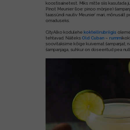
koostisainetest. Miks mitte siis kasutada 
Pinot Meunier (loe: pinoo mönjee) šampanja
taassündi nautiv Meunier’ mari, mõnusalt 
omaduseks.
CityAlko kodulehe
kokteilirubriigis
oleme 
tehtavad. Näiteks
Old Cuban
–
rumm
ikok
soovitaksime kõige kuivemat šampanjat, n
šampanjaga, suhkur on doseeritud pea nulli