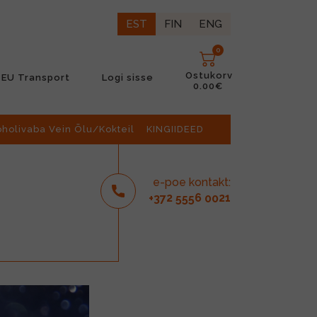
EST
FIN
ENG
0
Ostukorv
EU Transport
Logi sisse
0.00€
oholivaba Vein Õlu/Kokteil
KINGIIDEED
e-poe kontakt:
2
6
21
+37
555
00