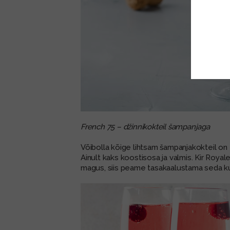
French 75 – džinnikokteil šampanjaga
Võibolla kõige lihtsam šampanjakokteil on
Ainult kaks koostisosa ja valmis. Kir Royal
magus, siis peame tasakaalustama seda kui