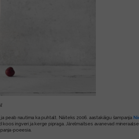
l
b ja peab nautima ka puhtalt. Näiteks 2006. aastakäigu šampanja
Ni
id koos ingveri ja kerge pipraga. Järelmaitses avanevad mineraal
mpanja-poeesia.