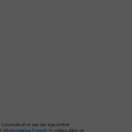
. Loomulikult ei saa üle ega ümber
). Või
Konjakiga French 75
, milles džinn on