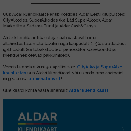
MUU PIIRITUSJOOK
GLÖGI
Uus Aldar kliendikaart kehtib kõikides Aldar Eesti kauplustes:
CityAlkodes, SuperAlkodes (k.a Läti SuperAlkod), Aldar
TEKIILA
HÕRGUTAJA
Marketites, Sadama Turul ja Aldar Cash&Carry's.
Aldar kliendikaardi kasutaja saab vastavalt oma
allahindlustasemele tavahinnaga kaupadelt 2–5% soodustust
igalt ostult (v.a tubakatooted, perioodika, kõnekaardid ja
kliendilehes olevad pakkumised).
Vormista endale kuni 30. aprillini 2021
CityAlko ja SuperAlko
kauplustes
uus Aldari kliendikaart või uuenda oma andmeid
ning saa osa
auhinnaloosist
!
Uue kaardi kohta vaata lähemalt:
Aldar kliendikaart