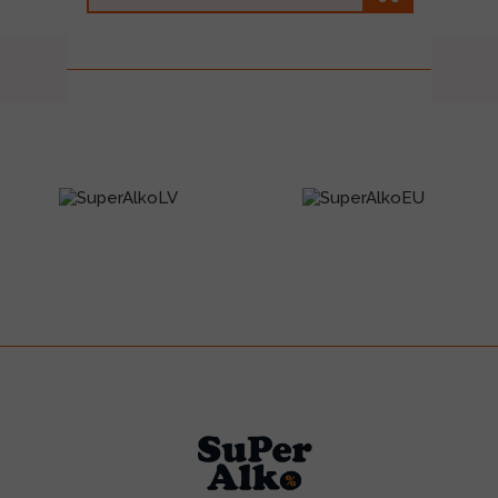
prev
next