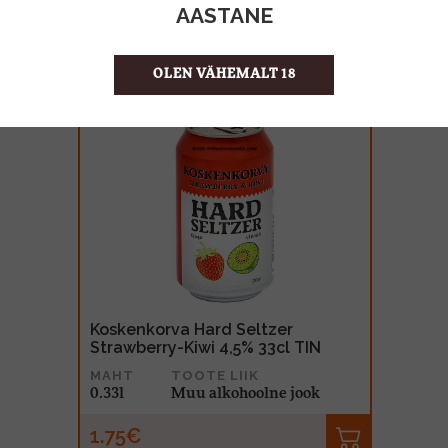
AASTANE
OLEN VÄHEMALT 18
Masi Modello Trevenezie R
300cl BIB
MAHT
TOOTE LIIK
3l
Vein
29.99€