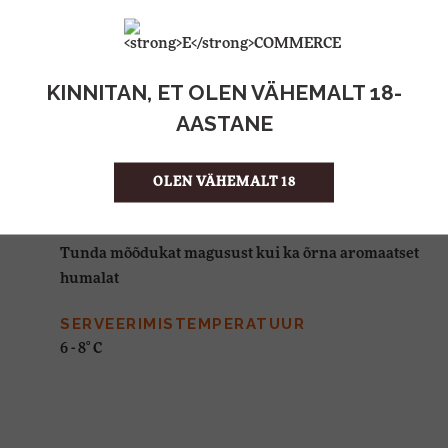
24
KOGUS KASTIS
KINNITAN, ET OLEN VÄHEMALT 18-
VÄRVUS
Sügavpruun
AASTANE
AROOM
OLEN VÄHEMALT 18
Humalane
MAITSE
Tunda mõõdukat magusust kui ka õrna aromaatset
humalat
SERVEERIMISTEMPERATUUR
6 - 8° C