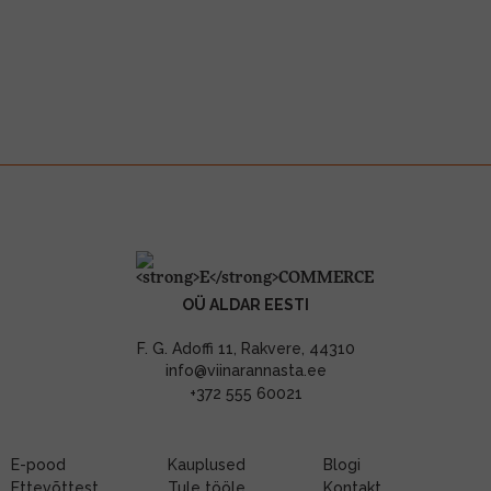
OÜ ALDAR EESTI
F. G. Adoffi 11, Rakvere, 44310
info@viinarannasta.ee
+372 555 60021
E-pood
Kauplused
Blogi
Ettevõttest
Tule tööle
Kontakt