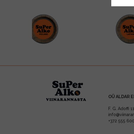
OÜ ALDAR E
F. G. Adoffi 
info@viinara
+372 555 60