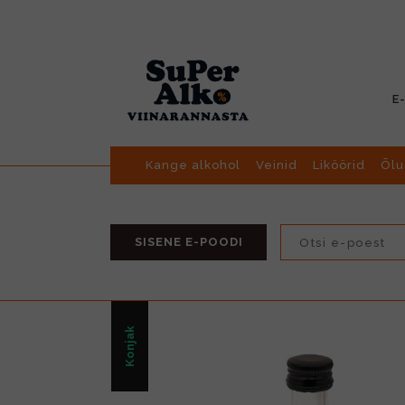
E
Kange alkohol
Veinid
Liköörid
Õlu
SISENE E-POODI
Konjak