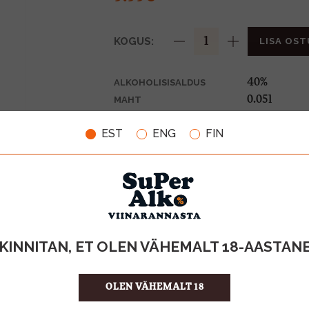
KOGUS:
LISA OST
40%
ALKOHOLISISALDUS
0.05l
MAHT
Prantsusma
PÄRITOLURIIK
EST
ENG
FIN
Cognac
TOOTE LIIK
199.80 €/l
ÜHIKU HIND
3459280056
KOOD
96
KOGUS KASTIS
KINNITAN, ET OLEN VÄHEMALT 18-AASTAN
OLEN VÄHEMALT 18