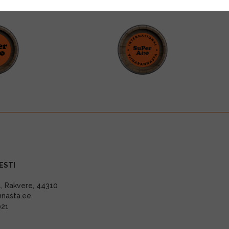
ESTI
11, Rakvere, 44310
nnasta.ee
021