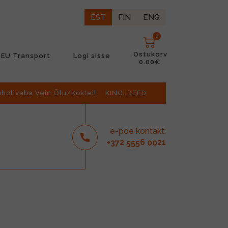
EST
FIN
ENG
0
Ostukorv
EU Transport
Logi sisse
0.00€
oholivaba Vein Õlu/Kokteil
KINGIIDEED
e-poe kontakt:
2
6
21
+37
555
00