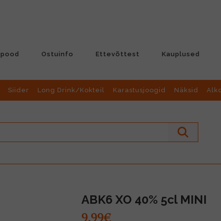
-pood
Ostuinfo
Ettevõttest
Kauplused
Siider
Long Drink/Kokteil
Karastusjoogid
Näksid
Alk
ABK6 XO 40% 5cl MINI
9.99€