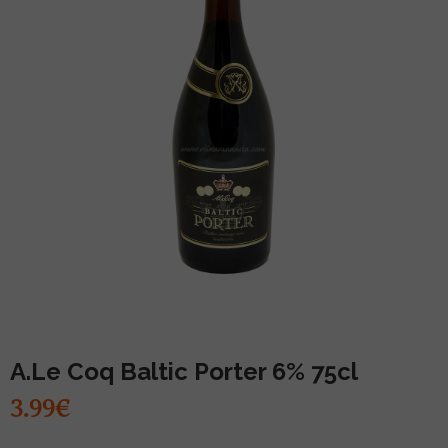
MUU PIIRITUSJOOK
GLÖGI
TEKIILA
HÕRGUTAJA
A.Le Coq Baltic Porter 6% 75cl
3.99€