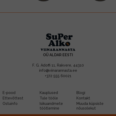
OÜ ALDAR EESTI
F. G. Adoffi 11, Rakvere, 44310
info@viinarannasta.ee
+372 555 60021
E-pood
Kauplused
Blogi
Ettevõttest
Tule tööle
Kontakt
Ostuinfo
Isikuandmete
Muuda küpsiste
töötlemine
nõusolekut