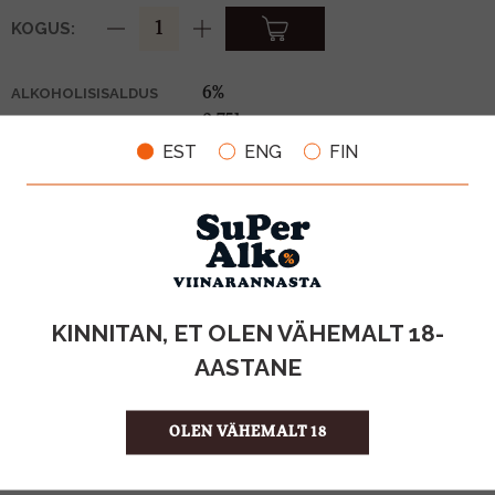
KOGUS:
6%
ALKOHOLISISALDUS
0.75l
MAHT
Eesti
PÄRITOLURIIK
EST
ENG
FIN
Õlu
TOOTE LIIK
0,10€
PANT
5.32 €/l
ÜHIKU HIND
4740098091462
KOOD
6
KOGUS KASTIS
KINNITAN, ET OLEN VÄHEMALT 18-
AASTANE
ISELOOMUSTUS
Maailmas tuntakse Balti porterit kui ainsal
põhjakääritusmeetodil valmistatud porterit
OLEN VÄHEMALT 18
VÄRVUS