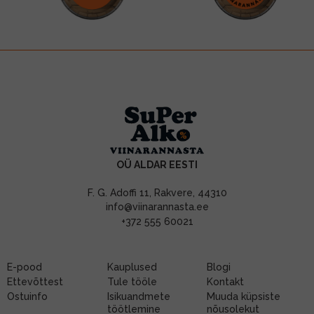
OÜ ALDAR EESTI
F. G. Adoffi 11, Rakvere, 44310
info@viinarannasta.ee
+372 555 60021
E-pood
Kauplused
Blogi
Ettevõttest
Tule tööle
Kontakt
Ostuinfo
Isikuandmete
Muuda küpsiste
töötlemine
nõusolekut