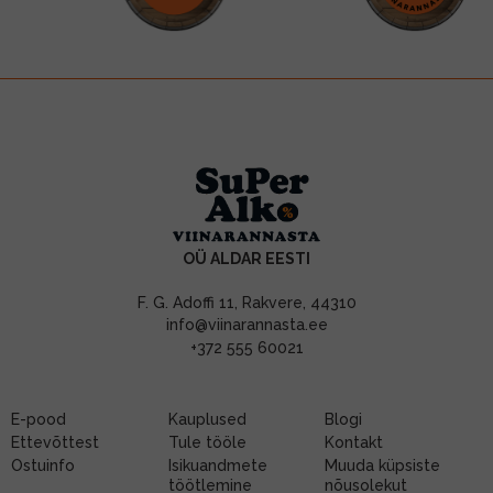
OÜ ALDAR EESTI
F. G. Adoffi 11, Rakvere, 44310
info@viinarannasta.ee
+372 555 60021
E-pood
Kauplused
Blogi
Ettevõttest
Tule tööle
Kontakt
Ostuinfo
Isikuandmete
Muuda küpsiste
töötlemine
nõusolekut