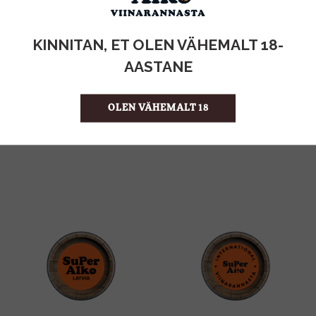
KOGUS:
KINNITAN, ET OLEN VÄHEMALT 18-
2l
MAHT
AASTANE
Eesti
PÄRITOLURIIK
Mahl
TOOTE LIIK
OLEN VÄHEMALT 18
1.13 €/l
ÜHIKU HIND
4740098072508
KOOD