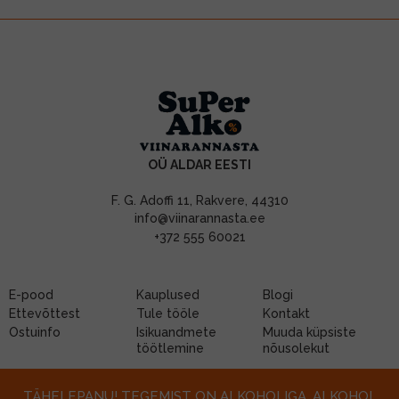
OÜ ALDAR EESTI
F. G. Adoffi 11, Rakvere, 44310
info@viinarannasta.ee
+372 555 60021
E-pood
Kauplused
Blogi
Ettevõttest
Tule tööle
Kontakt
Ostuinfo
Isikuandmete
Muuda küpsiste
töötlemine
nõusolekut
TÄHELEPANU! TEGEMIST ON ALKOHOLIGA. ALKOHOL