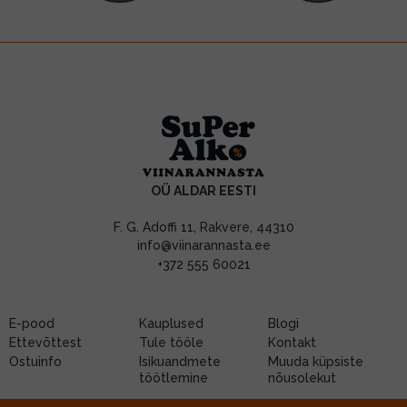
OÜ ALDAR EESTI
F. G. Adoffi 11, Rakvere, 44310
info@viinarannasta.ee
+372 555 60021
E-pood
Kauplused
Blogi
Ettevõttest
Tule tööle
Kontakt
Ostuinfo
Isikuandmete
Muuda küpsiste
töötlemine
nõusolekut