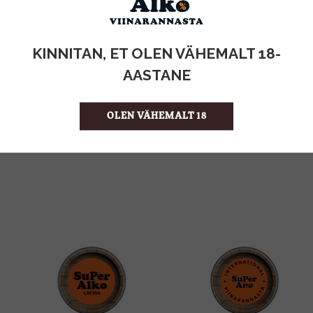
KOGUS:
KINNITAN, ET OLEN VÄHEMALT 18-
1l
MAHT
AASTANE
Eesti
PÄRITOLURIIK
Mahl
TOOTE LIIK
1.80 €/l
ÜHIKU HIND
OLEN VÄHEMALT 18
4740051004317
KOOD
12
KOGUS KASTIS