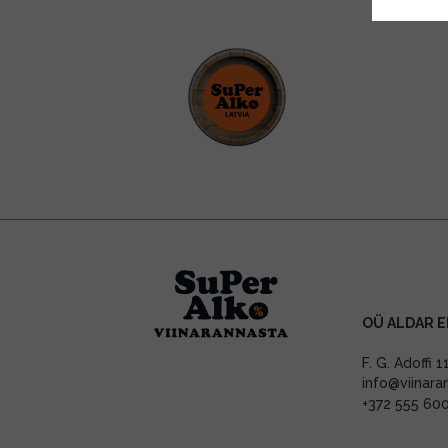
OÜ ALDAR E
F. G. Adoffi 
info@viinara
+372 555 60