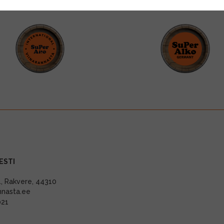
ESTI
11, Rakvere, 44310
nnasta.ee
021