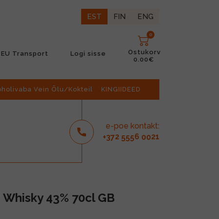
EST
FIN
ENG
0
Ostukorv
EU Transport
Logi sisse
0.00€
oholivaba Vein Õlu/Kokteil
KINGIIDEED
e-poe kontakt:
2
6
21
+37
555
00
h Whisky 43% 70cl GB