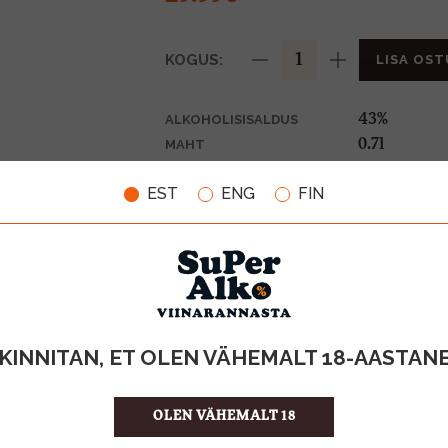
KOGUS:
LISA OST
43%
ALKOHOLISISALDUS
0.7l
MAHT
Iirimaa
PÄRITOLURIIK
EST
ENG
FIN
Whiskey
TOOTE LIIK
42.84 €/l
ÜHIKU HIND
5060251915
KOOD
6
KOGUS KASTIS
KINNITAN, ET OLEN VÄHEMALT 18-AASTAN
OLEN VÄHEMALT 18