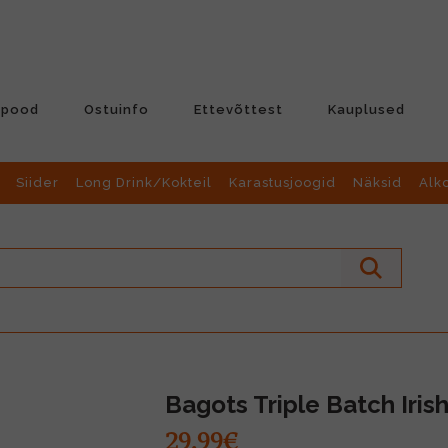
-pood
Ostuinfo
Ettevõttest
Kauplused
Siider
Long Drink/Kokteil
Karastusjoogid
Näksid
Alk
Bagots Triple Batch Iris
29.99€