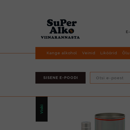
E
Kange alkohol
Veinid
Liköörid
Õlu
SISENE E-POODI
Viski