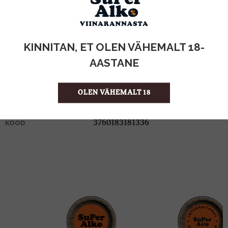
KOGUS:
KINNITAN, ET OLEN VÄHEMALT 18-
12%
ALKOHOLISISALDUS
AASTANE
0.75l
MAHT
Prantsusmaa
PÄRITOLURIIK
OLEN VÄHEMALT 18
KPN-kvaliteetvahuvein
TOOTE LIIK
355.99 €/l
ÜHIKU HIND
3760183181336
KOOD