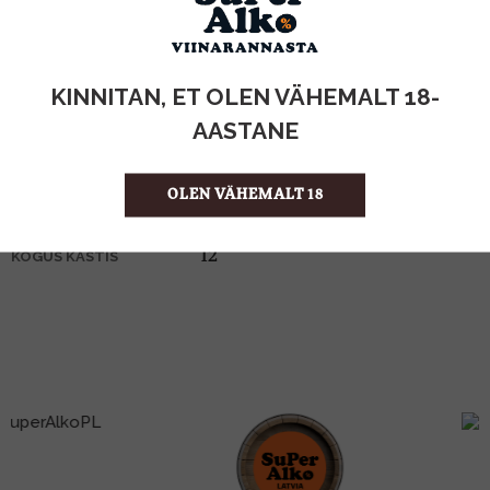
KOGUS:
KINNITAN, ET OLEN VÄHEMALT 18-
40%
ALKOHOLISISALDUS
1l
MAHT
AASTANE
Prantsusmaa
PÄRITOLURIIK
Brandy
TOOTE LIIK
OLEN VÄHEMALT 18
23.99 €/l
ÜHIKU HIND
3012993048928
KOOD
12
KOGUS KASTIS