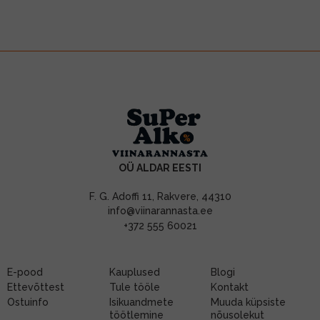
OÜ ALDAR EESTI
F. G. Adoffi 11, Rakvere, 44310
info@viinarannasta.ee
+372 555 60021
E-pood
Kauplused
Blogi
Ettevõttest
Tule tööle
Kontakt
Ostuinfo
Isikuandmete
Muuda küpsiste
töötlemine
nõusolekut