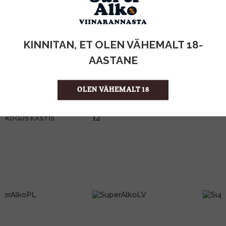
KOGUS:
KINNITAN, ET OLEN VÄHEMALT 18-
40%
ALKOHOLISISALDUS
1l
MAHT
AASTANE
Prantsusmaa
PÄRITOLURIIK
Brandy
TOOTE LIIK
OLEN VÄHEMALT 18
27.99 €/l
ÜHIKU HIND
3012993068162
KOOD
12
KOGUS KASTIS