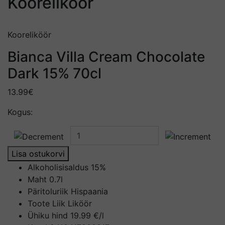
Kooreliköör
Kooreliköör
Bianca Villa Cream Chocolate
Dark 15% 70cl
13.99€
Kogus:
Lisa ostukorvi
Alkoholisisaldus
15%
Maht
0.7l
Päritoluriik
Hispaania
Toote Liik
Liköör
Ühiku hind
19.99 €/l