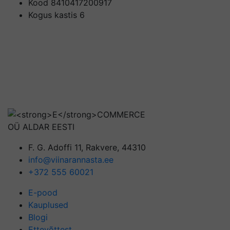
Kood
8410417200917
Kogus kastis
6
OÜ ALDAR EESTI
F. G. Adoffi 11, Rakvere, 44310
info@viinarannasta.ee
+372 555 60021
E-pood
Kauplused
Blogi
Ettevõttest