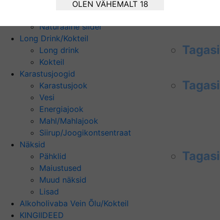
Siider
OLEN VÄHEMALT 18
Tagasi
Siider
Naturaalne siider
Long Drink/Kokteil
Tagasi
Long drink
Kokteil
Karastusjoogid
Tagasi
Karastusjook
Vesi
Energiajook
Mahl/Mahlajook
Siirup/Joogikontsentraat
Näksid
Tagasi
Pähklid
Maiustused
Muud näksid
Lisad
Alkoholivaba Vein Õlu/Kokteil
KINGIIDEED