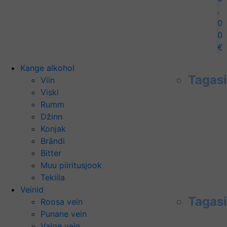
.
0
0
€
Kange alkohol
Tagasi
Viin
Viski
Rumm
Džinn
Konjak
Brändi
Bitter
Muu piiritusjook
Tekiila
Veinid
Tagasi
Roosa vein
Punane vein
Valge vein