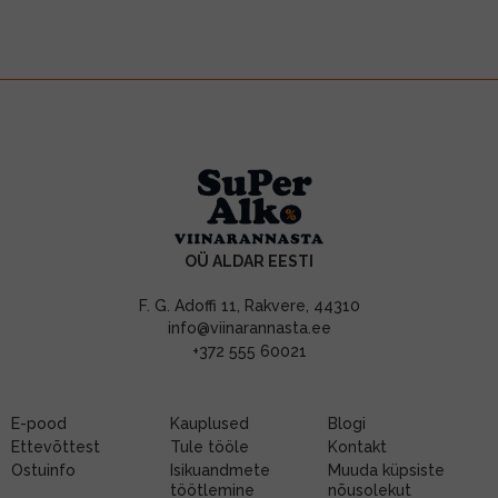
OÜ ALDAR EESTI
F. G. Adoffi 11, Rakvere, 44310
info@viinarannasta.ee
+372 555 60021
E-pood
Kauplused
Blogi
Ettevõttest
Tule tööle
Kontakt
Ostuinfo
Isikuandmete
Muuda küpsiste
töötlemine
nõusolekut