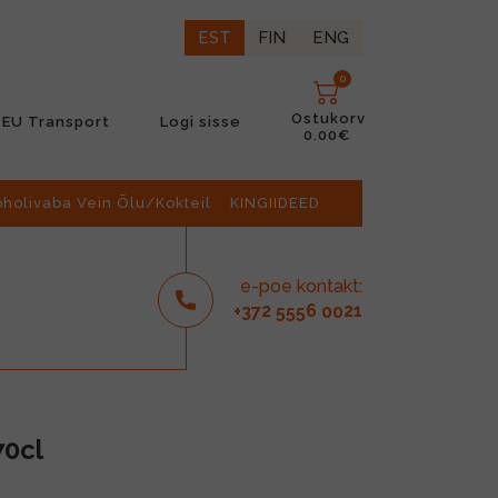
EST
FIN
ENG
0
Ostukorv
EU Transport
Logi sisse
0.00€
oholivaba Vein Õlu/Kokteil
KINGIIDEED
e-poe kontakt:
2
6
21
+37
555
00
70cl