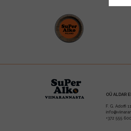
OÜ ALDAR E
F. G. Adoffi 
info@viinara
+372 555 60