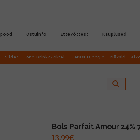
-pood
Ostuinfo
Ettevõttest
Kauplused
Siider
Long Drink/Kokteil
Karastusjoogid
Näksid
Alk
Bols Parfait Amour 24% 
13.99€