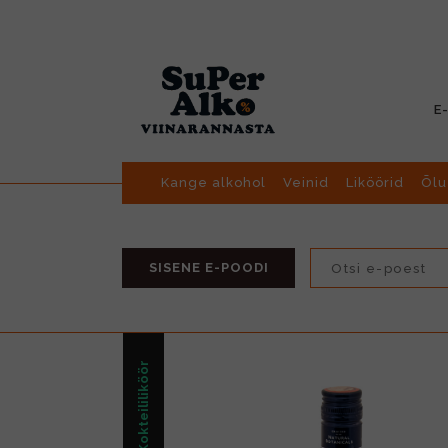
E
Kange alkohol
Veinid
Liköörid
Õlu
SISENE E-POODI
Kokteililiköör