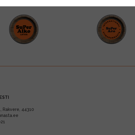
ESTI
11, Rakvere, 44310
nnasta.ee
021