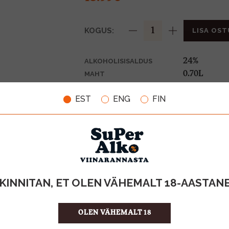
KOGUS:
LISA OST
24%
ALKOHOLISISALDUS
0.70L
MAHT
Holland
PÄRITOLURIIK
EST
ENG
FIN
Liköör
TOOTE LIIK
19.99 €/L
ÜHIKU HIND
8716000964
KOOD
6
KOGUS KASTIS
KINNITAN, ET OLEN VÄHEMALT 18-AASTAN
OLEN VÄHEMALT 18