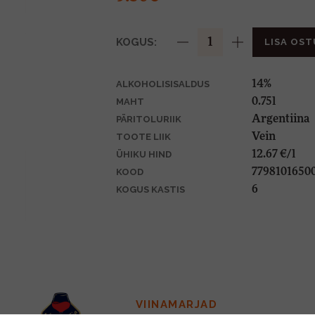
KOGUS:
LISA OST
14%
ALKOHOLISISALDUS
0.75l
MAHT
Argentiina
PÄRITOLURIIK
Vein
TOOTE LIIK
12.67 €/l
ÜHIKU HIND
7798101650
KOOD
6
KOGUS KASTIS
VIINAMARJAD