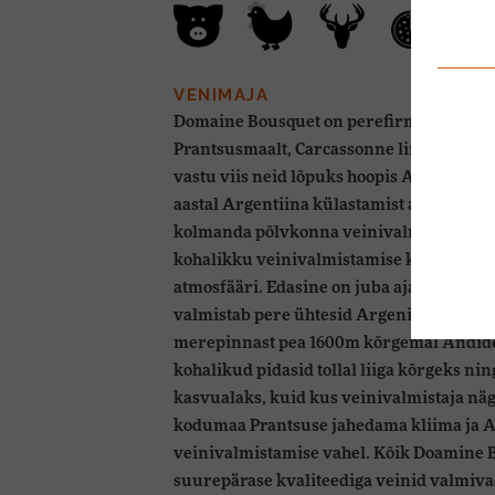
VENIMAJA
Domaine Bousquet on perefirma, mis sai 
Prantsusmaalt, Carcassonne linnast, kuid
vastu viis neid lõpuks hoopis Argentiinas
aastal Argentiina külastamist armus Jea
kolmanda põlvkonna veinivalmistaja, ins
kohalikku veinivalmistamise kultuuri, te
atmosfääri. Edasine on juba ajalugu. Tä
valmistab pere ühtesid Argeniina parima
merepinnast pea 1600m kõrgemal Andid
kohalikud pidasid tollal liiga kõrgeks ni
kasvualaks, kuid kus veinivalmistaja nägi
kodumaa Prantsuse jahedama kliima ja A
veinivalmistamise vahel. Kõik Doamine 
suurepärase kvaliteediga veinid valmiva