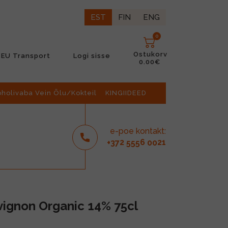
EST
FIN
ENG
0
Ostukorv
EU Transport
Logi sisse
0.00€
oholivaba Vein Õlu/Kokteil
KINGIIDEED
e-poe kontakt:
2
6
21
+37
555
00
ignon Organic 14% 75cl