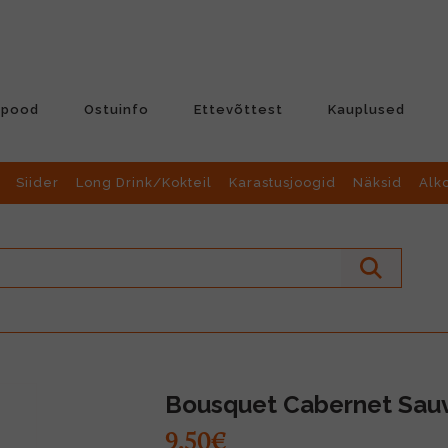
-pood
Ostuinfo
Ettevõttest
Kauplused
Siider
Long Drink/Kokteil
Karastusjoogid
Näksid
Alk
Bousquet Cabernet Sauv
9.50€