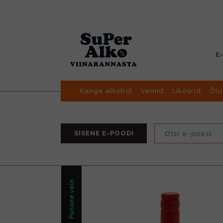
E
Kange alkohol
Veinid
Liköörid
Õlu
SISENE E-POODI
Punane vein