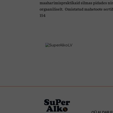
maaharimispraktikaid silmas pidades ni
orgaaniliselt. Omistatud mahetoote sertif
154
OÜ ALDAR E