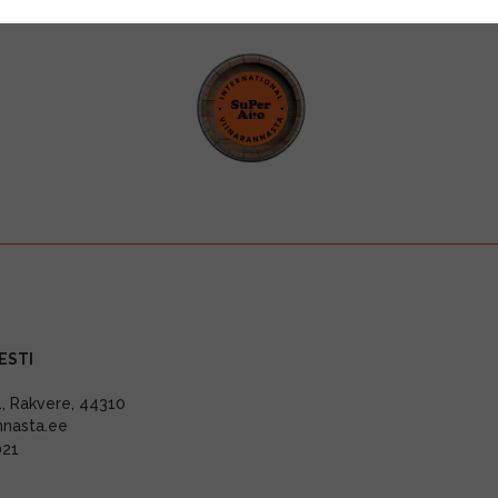
ESTI
11, Rakvere, 44310
nnasta.ee
021