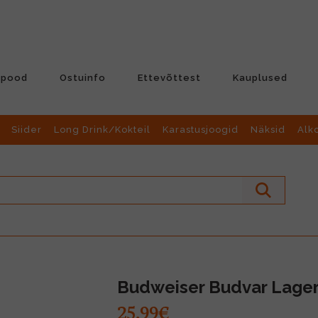
-pood
Ostuinfo
Ettevõttest
Kauplused
Siider
Long Drink/Kokteil
Karastusjoogid
Näksid
Alk
Budweiser Budvar Lager
25.99€