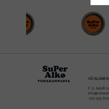
OÜ ALDAR E
F. G. Adoffi 
info@viinara
+372 555 60