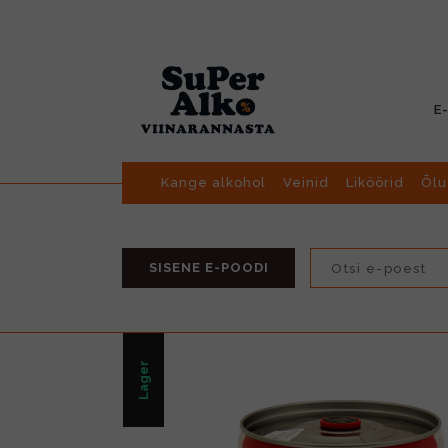
E
Kange alkohol
Veinid
Liköörid
Õlu
SISENE E-POODI
Lager