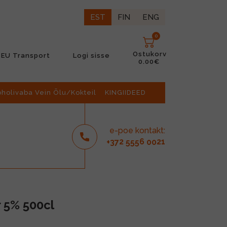
EST
FIN
ENG
0
Ostukorv
EU Transport
Logi sisse
0.00€
oholivaba Vein Õlu/Kokteil
KINGIIDEED
e-poe kontakt:
2
6
21
+37
555
00
 5% 500cl