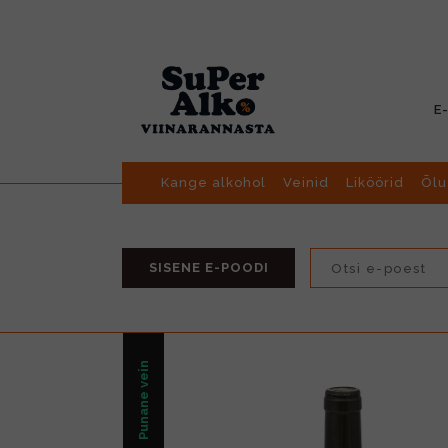
E
Kange alkohol
Veinid
Liköörid
Õlu
SISENE E-POODI
Punane vein