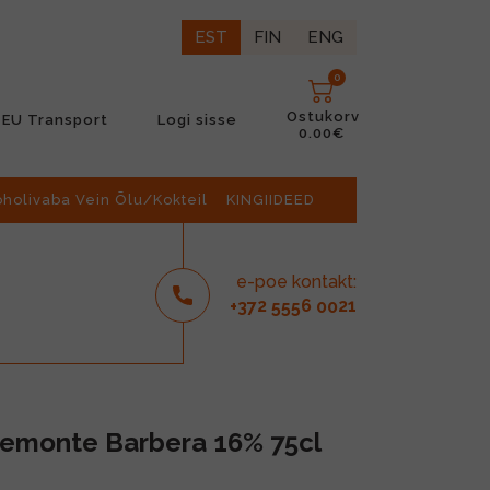
EST
FIN
ENG
0
Ostukorv
EU Transport
Logi sisse
0.00€
oholivaba Vein Õlu/Kokteil
KINGIIDEED
e-poe kontakt:
2
6
21
+37
555
00
iemonte Barbera 16% 75cl