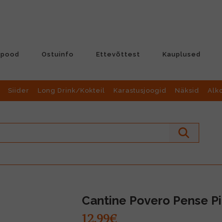
-pood
Ostuinfo
Ettevõttest
Kauplused
Siider
Long Drink/Kokteil
Karastusjoogid
Näksid
Alk
Cantine Povero Pense P
12.99€