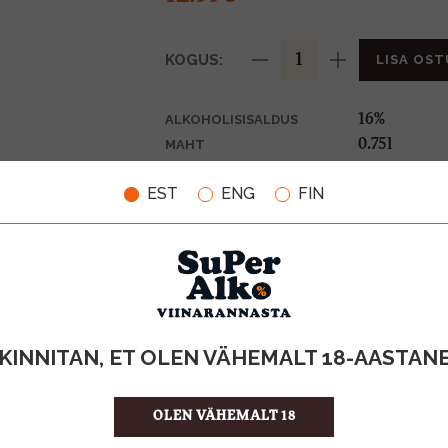
KOGUS:
LISA OST
16%
ALKOHOLISISALDUS
0.75l
MAHT
Itaalia
PÄRITOLURIIK
EST
ENG
FIN
KPN-vein
TOOTE LIIK
17.32 €/l
ÜHIKU HIND
8029591004
KOOD
6
KOGUS KASTIS
KINNITAN, ET OLEN VÄHEMALT 18-AASTAN
OLEN VÄHEMALT 18