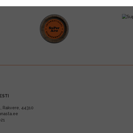
ESTI
11, Rakvere, 44310
nnasta.ee
021