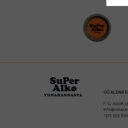
OÜ ALDAR E
F. G. Adoffi 
info@viinara
+372 555 60