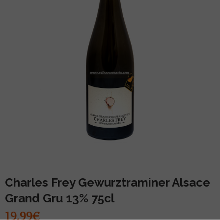
MUU PIIRITUSJOOK
GLÖGI
TEKIILA
HÕRGUTAJA
Charles Frey Gewurztraminer Alsace
Grand Gru 13% 75cl
19.99€