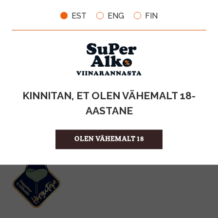
EST
ENG
FIN
KOGUS:
13%
ALKOHOLISISALDUS
0.75l
MAHT
Prantsusmaa
PÄRITOLURIIK
KINNITAN, ET OLEN VÄHEMALT 18-
KPN-vein
TOOTE LIIK
26.65 €/l
ÜHIKU HIND
AASTANE
3760041410615
KOOD
6
KOGUS KASTIS
OLEN VÄHEMALT 18