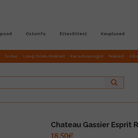
-pood
Ostuinfo
Ettevõttest
Kauplused
Siider
Long Drink/Kokteil
Karastusjoogid
Näksid
Alk
Chateau Gassier Esprit 
18.50€