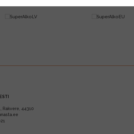
ESTI
11, Rakvere, 44310
nnasta.ee
021