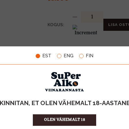
KOGUS:
LISA OST
13%
ALKOHOLISISALDUS
EST
ENG
FIN
0.75l
MAHT
Prantsusma
PÄRITOLURIIK
KPN-vein
TOOTE LIIK
24.67 €/l
ÜHIKU HIND
360489478
KOOD
6
KOGUS KASTIS
KINNITAN, ET OLEN VÄHEMALT 18-AASTAN
OLEN VÄHEMALT 18