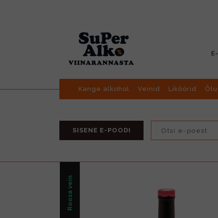
E
Kange alkohol
Veinid
Liköörid
Õlu
SISENE E-POODI
Roosa vein