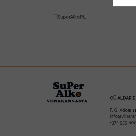
OÜ ALDAR E
F. G. Adoffi 
info@viinara
+372 555 60