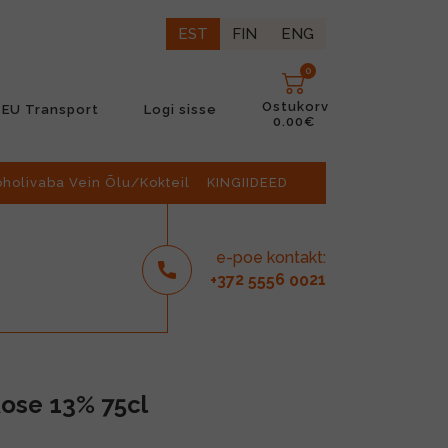
EST
FIN
ENG
0
Ostukorv
EU Transport
Logi sisse
0.00€
oholivaba Vein Õlu/Kokteil
KINGIIDEED
e-poe kontakt:
2
6
21
+37
555
00
Rose 13% 75cl