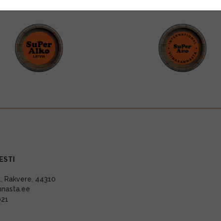
ESTI
11, Rakvere, 44310
nnasta.ee
021