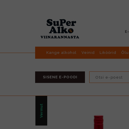
E
Kange alkohol
Veinid
Liköörid
Õlu
SISENE E-POODI
Vermut