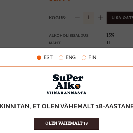
KOGUS:
LISA OST
15%
ALKOHOLISISALDUS
1l
MAHT
Itaalia
PÄRITOLURIIK
EST
ENG
FIN
Vermut
TOOTE LIIK
14.99 €/l
ÜHIKU HIND
8000020000
KOOD
12
KOGUS KASTIS
KINNITAN, ET OLEN VÄHEMALT 18-AASTAN
OLEN VÄHEMALT 18