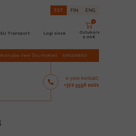
EST
FIN
ENG
0
Ostukorv
EU Transport
Logi sisse
0.00€
oholivaba Vein Õlu/Kokteil
KINGIIDEED
e-poe kontakt:
2
6
21
+37
555
00
l