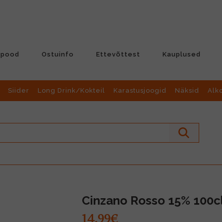
-pood
Ostuinfo
Ettevõttest
Kauplused
Siider
Long Drink/Kokteil
Karastusjoogid
Näksid
Alk
Cinzano Rosso 15% 100c
14.99€