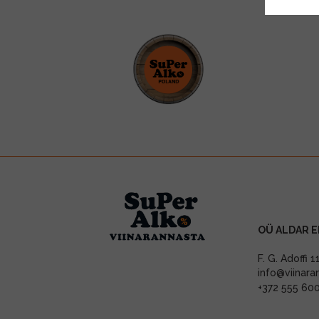
OÜ ALDAR E
F. G. Adoffi 
info@viinara
+372 555 60