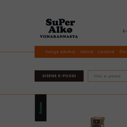
E
Kange alkohol
Veinid
Liköörid
Õlu
SISENE E-POODI
Rumm