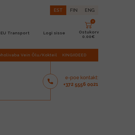
EST
FIN
ENG
0
Ostukorv
EU Transport
Logi sisse
0.00€
oholivaba Vein Õlu/Kokteil
KINGIIDEED
e-poe kontakt:
2
6
21
+37
555
00