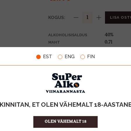
KOGUS:
LISA OST
40%
ALKOHOLISISALDUS
0.7l
MAHT
Filipiinid
PÄRITOLURIIK
EST
ENG
FIN
Rumm
TOOTE LIIK
62.84 €/l
ÜHIKU HIND
4809015157
KOOD
6
KOGUS KASTIS
KINNITAN, ET OLEN VÄHEMALT 18-AASTAN
OLEN VÄHEMALT 18