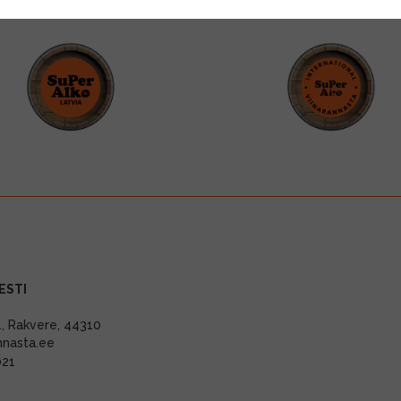
ESTI
11, Rakvere, 44310
nnasta.ee
021