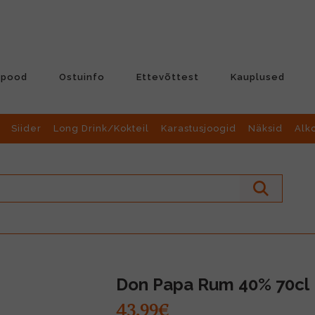
-pood
Ostuinfo
Ettevõttest
Kauplused
Siider
Long Drink/Kokteil
Karastusjoogid
Näksid
Alk
Don Papa Rum 40% 70cl
43.99€