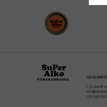
OÜ ALDAR E
F. G. Adoffi 
info@viinara
+372 555 60