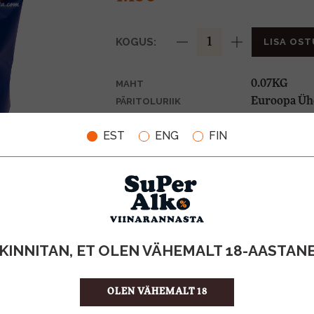
KOGUS:
LISA OST
0.07KG
MAHT
Euroopa Üh
PÄRITOLURIIK
16.43 €/KG
ÜHIKU HIND
EST
ENG
FIN
594904020
KOOD
20
KOGUS KASTIS
KINNITAN, ET OLEN VÄHEMALT 18-AASTAN
OLEN VÄHEMALT 18