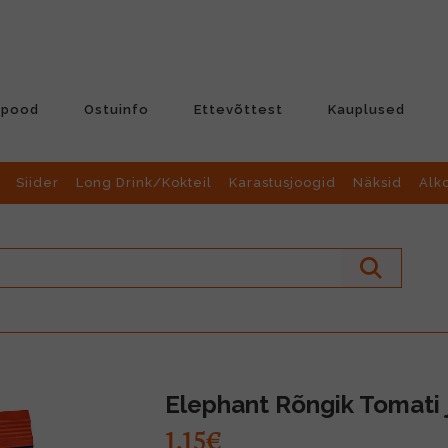
-pood
Ostuinfo
Ettevõttest
Kauplused
Siider
Long Drink/Kokteil
Karastusjoogid
Näksid
Alk
Elephant Rõngik Tomati 
1.15€