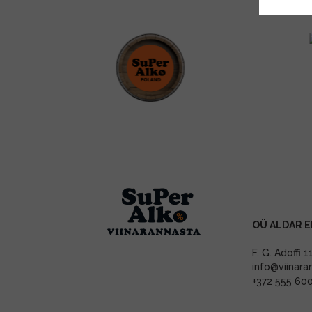
OÜ ALDAR E
F. G. Adoffi 
info@viinara
+372 555 60