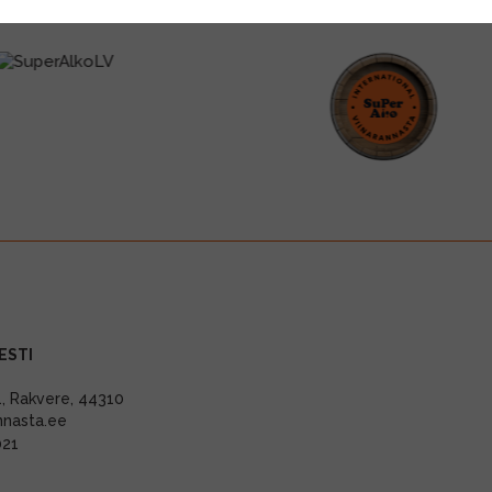
ESTI
11, Rakvere, 44310
nnasta.ee
021