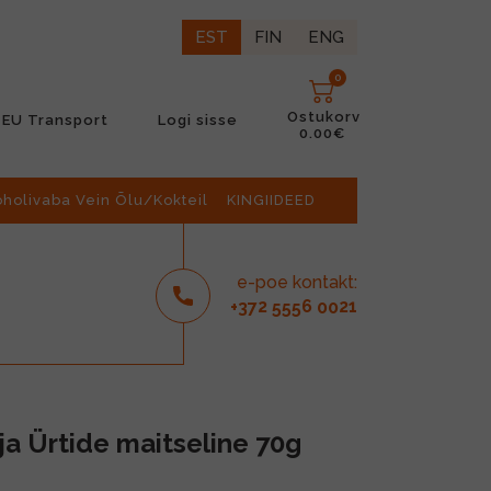
EST
FIN
ENG
0
Ostukorv
EU Transport
Logi sisse
0.00€
oholivaba Vein Õlu/Kokteil
KINGIIDEED
e-poe kontakt:
2
6
21
+37
555
00
ja Ürtide maitseline 70g