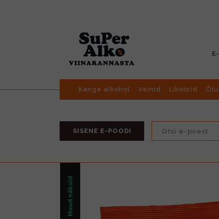
E
Kange alkohol
Veinid
Liköörid
Õlu
SISENE E-POODI
Muud näksid