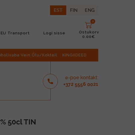
EST
FIN
ENG
0
Ostukorv
EU Transport
Logi sisse
0.00€
oholivaba Vein Õlu/Kokteil
KINGIIDEED
e-poe kontakt:
2
6
21
+37
555
00
7% 50cl TIN