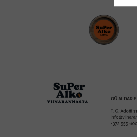
OÜ ALDAR E
F. G. Adoffi 
info@viinara
+372 555 60