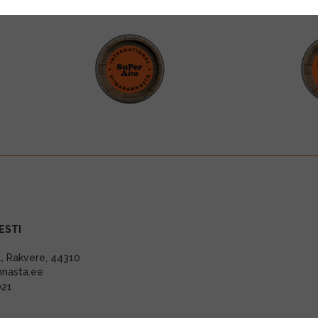
ESTI
11, Rakvere, 44310
nnasta.ee
021