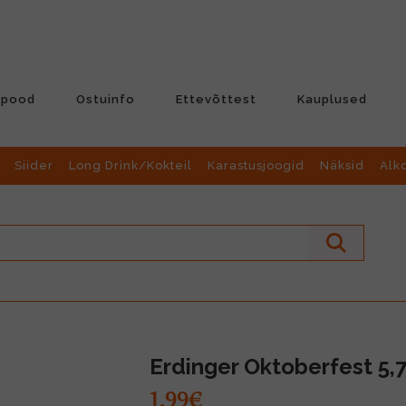
-pood
Ostuinfo
Ettevõttest
Kauplused
Siider
Long Drink/Kokteil
Karastusjoogid
Näksid
Alk
Erdinger Oktoberfest 5,
1.99€