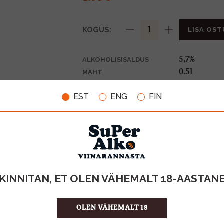
KOGUS:
LISA OST
5,7%
ALKOHOLISISALDUS
0.5l
MAHT
Saksamaa
PÄRITOLURIIK
EST
ENG
FIN
Õlu
TOOTE LIIK
0,10€
PANT
3.98 €/l
ÜHIKU HIND
7115569103
KOOD
24
KOGUS KASTIS
KINNITAN, ET OLEN VÄHEMALT 18-AASTAN
OLEN VÄHEMALT 18