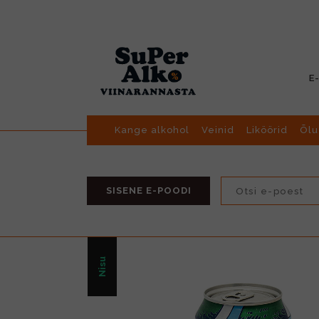
E
Kange alkohol
Veinid
Liköörid
Õlu
SISENE E-POODI
Nisu