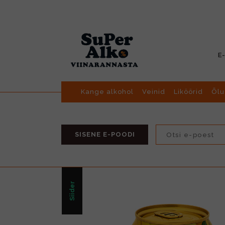
E
Kange alkohol
Veinid
Liköörid
Õlu
SISENE E-POODI
Siider