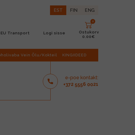
EST
FIN
ENG
0
Ostukorv
EU Transport
Logi sisse
0.00€
oholivaba Vein Õlu/Kokteil
KINGIIDEED
e-poe kontakt:
2
6
21
+37
555
00