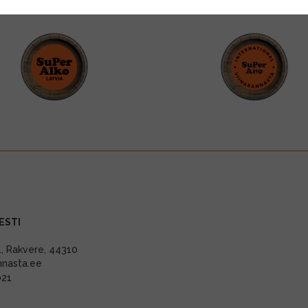
ESTI
11, Rakvere, 44310
nnasta.ee
021