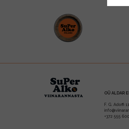
OÜ ALDAR E
F. G. Adoffi 
info@viinara
+372 555 60