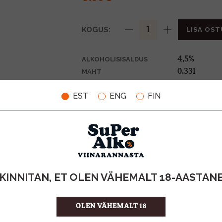
KOGUS:
LISA OST
4,5%
ALKOHOLISISALDUS
0.33l
MAHT
Eesti
PÄRITOLURIIK
EST
ENG
FIN
Siider
TOOTE LIIK
0,10€
PANT
3.00 €/l
ÜHIKU HIND
4740098002
KOOD
24
KOGUS KASTIS
KINNITAN, ET OLEN VÄHEMALT 18-AASTAN
OLEN VÄHEMALT 18