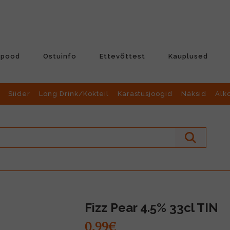
-pood
Ostuinfo
Ettevõttest
Kauplused
Siider
Long Drink/Kokteil
Karastusjoogid
Näksid
Alk
Fizz Pear 4.5% 33cl TIN
0.99€