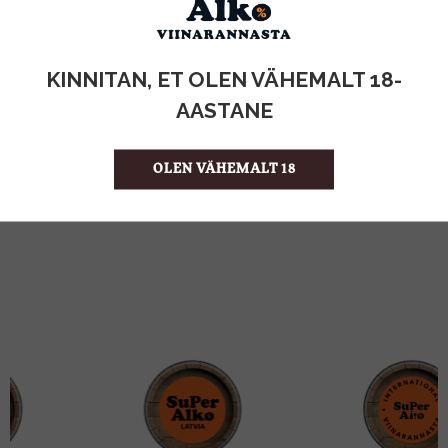
KOGUS:
KINNITAN, ET OLEN VÄHEMALT 18-
AASTANE
0.09KG
MAHT
Türgi
PÄRITOLURIIK
66.56 €/KG
ÜHIKU HIND
OLEN VÄHEMALT 18
8682665829053
KOOD
10
KOGUS KASTIS