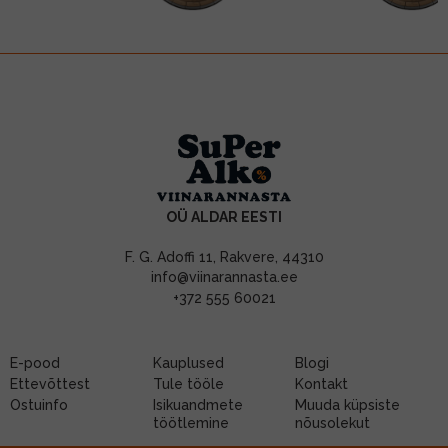
OÜ ALDAR EESTI
F. G. Adoffi 11, Rakvere, 44310
info@viinarannasta.ee
+372 555 60021
E-pood
Kauplused
Blogi
Ettevõttest
Tule tööle
Kontakt
Ostuinfo
Isikuandmete
Muuda küpsiste
töötlemine
nõusolekut