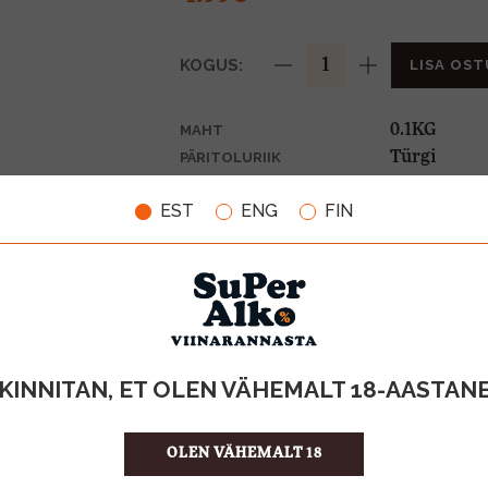
KOGUS:
LISA OST
0.1KG
MAHT
Türgi
PÄRITOLURIIK
49.90 €/KG
ÜHIKU HIND
EST
ENG
FIN
8682665829
KOOD
10
KOGUS KASTIS
KINNITAN, ET OLEN VÄHEMALT 18-AASTAN
OLEN VÄHEMALT 18