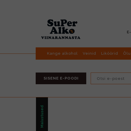
E
Kange alkohol
Veinid
Liköörid
Õlu
SISENE E-POODI
Maiustused