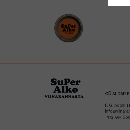
OÜ ALDAR E
F. G. Adoffi 
info@viinara
+372 555 60