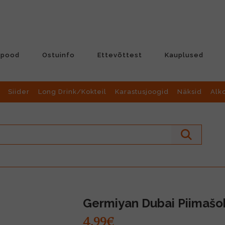
-pood
Ostuinfo
Ettevõttest
Kauplused
Siider
Long Drink/Kokteil
Karastusjoogid
Näksid
Alk
Germiyan Dubai Piimašo
4.99€