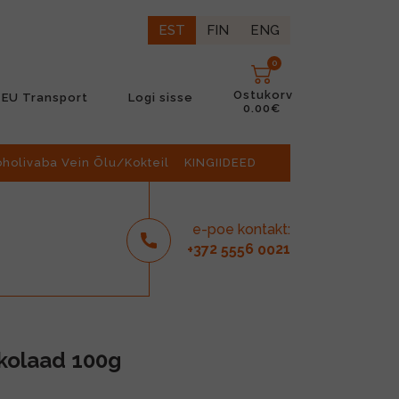
EST
FIN
ENG
0
Ostukorv
EU Transport
Logi sisse
0.00€
oholivaba Vein Õlu/Kokteil
KINGIIDEED
e-poe kontakt:
2
6
21
+37
555
00
kolaad 100g