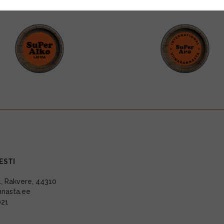
ESTI
11, Rakvere, 44310
nnasta.ee
021