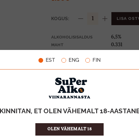
KOGUS:
LISA OST
6,5%
ALKOHOLISISALDUS
0.33l
MAHT
Belgia
PÄRITOLURIIK
EST
ENG
FIN
Õlu
TOOTE LIIK
0,10€
PANT
4.55 €/l
ÜHIKU HIND
4740019004
KOOD
24
KOGUS KASTIS
KINNITAN, ET OLEN VÄHEMALT 18-AASTAN
OLEN VÄHEMALT 18