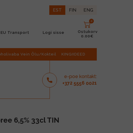
EST
FIN
ENG
0
Ostukorv
EU Transport
Logi sisse
0.00€
oholivaba Vein Õlu/Kokteil
KINGIIDEED
e-poe kontakt:
2
6
21
+37
555
00
ee 6,5% 33cl TIN