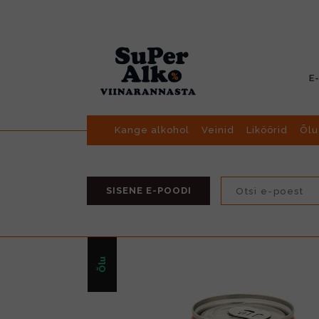
E
Kange alkohol
Veinid
Liköörid
Õlu
SISENE E-POODI
Õlu