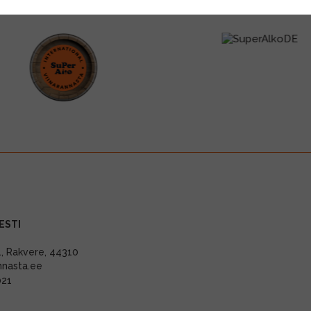
ESTI
11, Rakvere, 44310
nnasta.ee
021