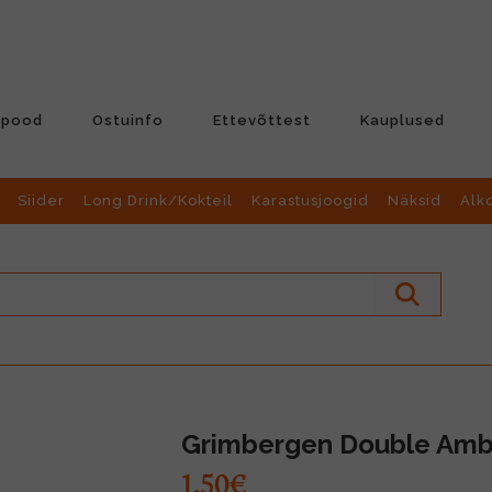
-pood
Ostuinfo
Ettevõttest
Kauplused
Siider
Long Drink/Kokteil
Karastusjoogid
Näksid
Alk
Grimbergen Double Ambr
1.50€