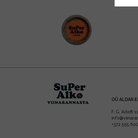
OÜ ALDAR E
F. G. Adoffi 
info@viinara
+372 555 60