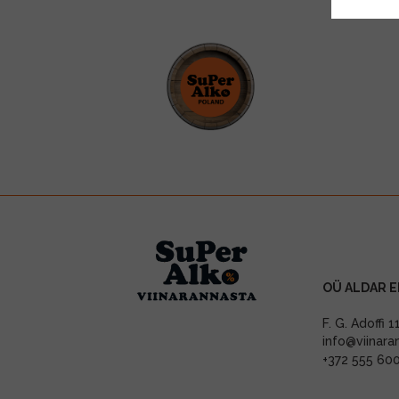
OÜ ALDAR E
F. G. Adoffi 
info@viinara
+372 555 60