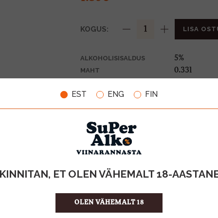
KOGUS:
LISA OST
5%
ALKOHOLISISALDUS
0.33l
MAHT
Iirimaa
PÄRITOLURIIK
EST
ENG
FIN
Õlu
TOOTE LIIK
0,10€
PANT
5.45 €/l
ÜHIKU HIND
5000213024
KOOD
24
KOGUS KASTIS
KINNITAN, ET OLEN VÄHEMALT 18-AASTAN
OLEN VÄHEMALT 18