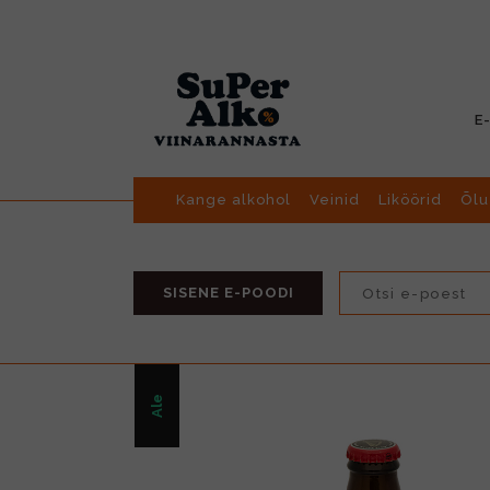
E
Kange alkohol
Veinid
Liköörid
Õlu
SISENE E-POODI
Ale