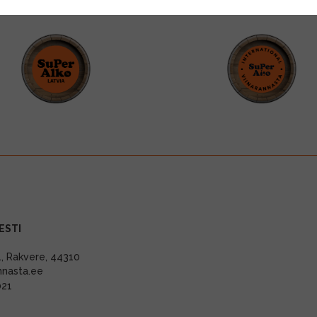
ESTI
11, Rakvere, 44310
nnasta.ee
021