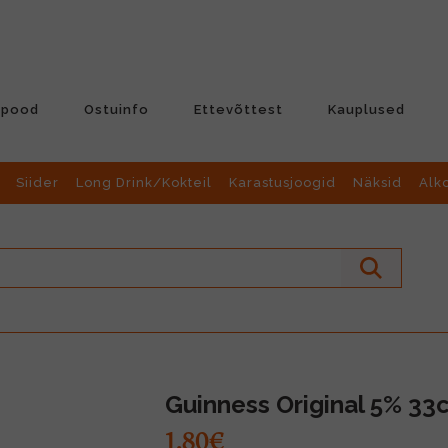
-pood
Ostuinfo
Ettevõttest
Kauplused
Siider
Long Drink/Kokteil
Karastusjoogid
Näksid
Alk
Guinness Original 5% 33c
1.80€