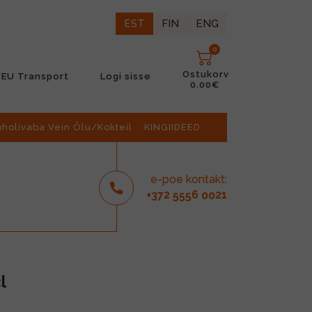
EST
FIN
ENG
0
Ostukorv
EU Transport
Logi sisse
0.00€
oholivaba Vein Õlu/Kokteil
KINGIIDEED
e-poe kontakt:
2
6
21
+37
555
00
l